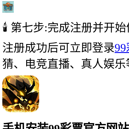
🕯 第七步:完成注册并开
注册成功后可立即登录
9
猜、电竞直播、真人娱乐
手机安装99彩票官方网站