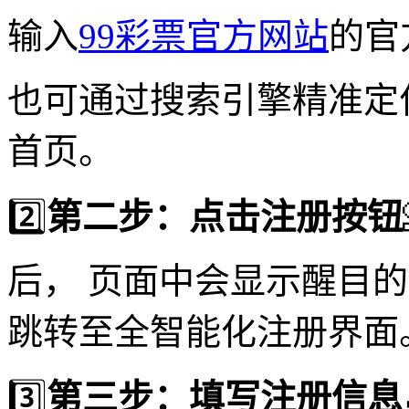
输入
99彩票官方网站
的官
也可通过搜索引擎精准定位
首页。
2️⃣
第二步：点击注册按钮
后， 页面中会显示醒目
跳转至全智能化注册界面
3️⃣
第三步：填写注册信息