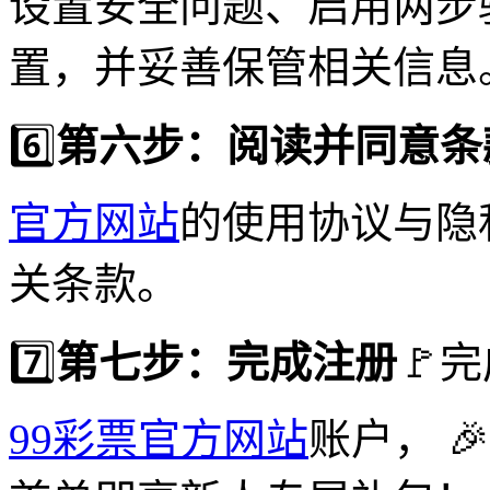
设置安全问题、启用两步
置，并妥善保管相关信息
6️⃣
第六步：阅读并同意条
官方网站
的使用协议与隐
关条款。
7️⃣
第七步：完成注册
🚩
99彩票官方网站
账户， 