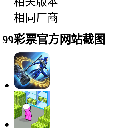
相关版本
相同厂商
99彩票官方网站截图