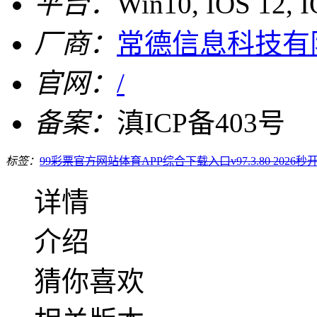
平台：
Win10, IOS 12, 
厂商：
常德信息科技有
官网：
/
备案：
滇ICP备403号
标签：
99彩票官方网站
体育APP综合下载入口v97.3.80 2026
秒
详情
介绍
猜你喜欢