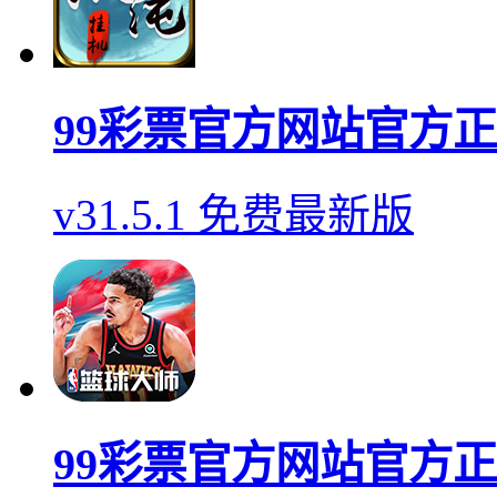
99彩票官方网站官方
v31.5.1 免费最新版
99彩票官方网站官方