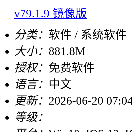
v79.1.9 镜像版
分类：
软件 / 系统软件
大小：
881.8M
授权：
免费软件
语言：
中文
更新：
2026-06-20 07:0
等级：