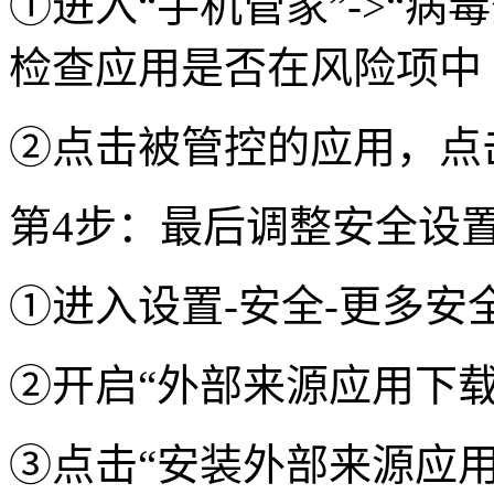
①进入“手机管家”->“病毒
检查应用是否在风险项中
②点击被管控的应用，点
第4步：最后调整安全设
①进入设置-安全-更多安
②开启“外部来源应用下载
③点击“安装外部来源应用