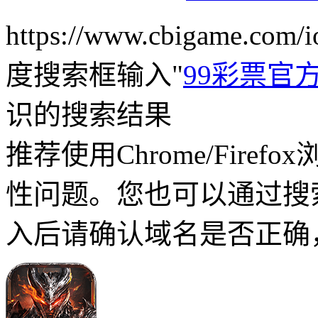
https://www.cbigame.co
度搜索框输入"
99彩票官
识的搜索结果
推荐使用Chrome/Fire
性问题。您也可以通过搜
入后请确认域名是否正确