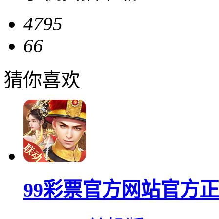
4795
66
猜你喜欢
99彩票官方网站官方