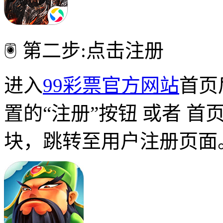
🖲 第二步:点击注册
进入
99彩票官方网站
首页
置的“注册”按钮 或者 首
块，跳转至用户注册页面