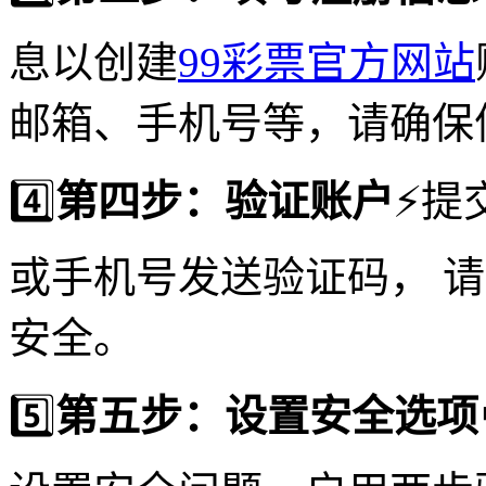
息以创建
99彩票官方网站
邮箱、手机号等，请确保
4️⃣
第四步：验证账户
⚡️
或手机号发送验证码， 
安全。
5️⃣
第五步：设置安全选项