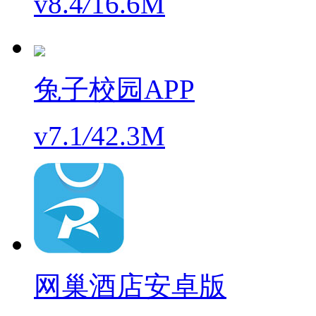
v8.4
/
16.6M
兔子校园APP
v7.1
/
42.3M
网巢酒店安卓版