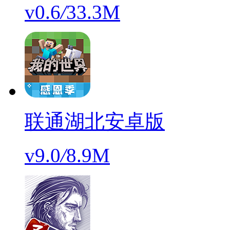
v0.6
/
33.3M
联通湖北安卓版
v9.0
/
8.9M