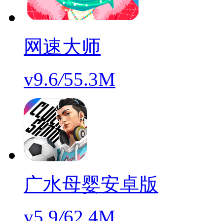
网速大师
v9.6
/
55.3M
广水母婴安卓版
v5.9
/
62.4M