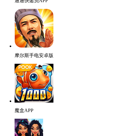
通通快递员APP
摩尔斯手电安卓版
魔盒APP