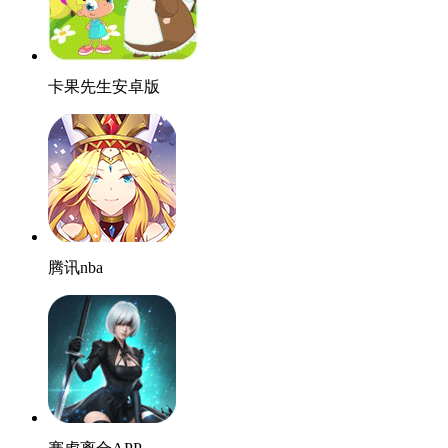
卡果先生安卓版
腾讯nba