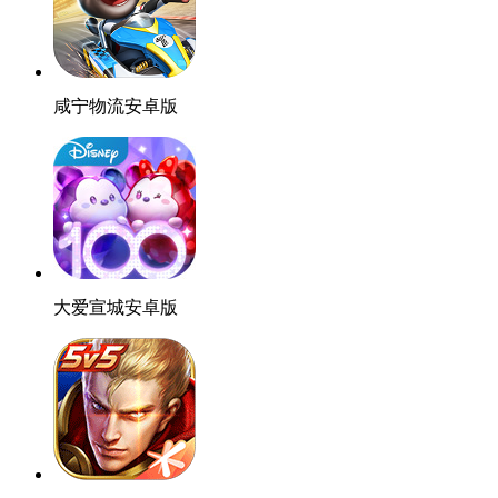
咸宁物流安卓版
大爱宣城安卓版