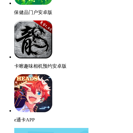
保健品门户安卓版
卡嚓趣味相机预约安卓版
e通卡APP