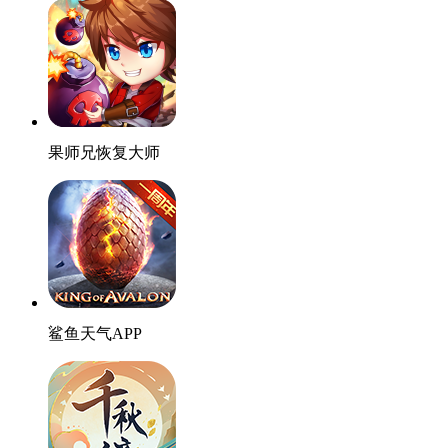
果师兄恢复大师
鲨鱼天气APP