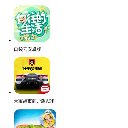
口袋云安卓版
天宝超市商户版APP