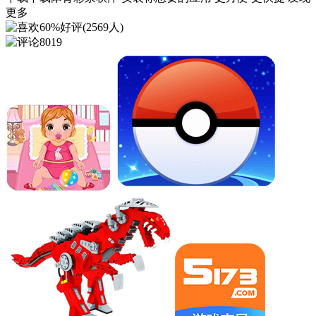
更多
60%好评(2569人)
8019