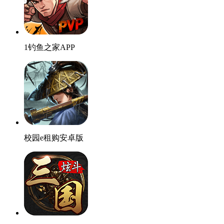
1钓鱼之家APP
校园e租购安卓版