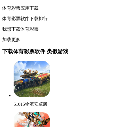
体育彩票应用下载
体育彩票软件下载排行
我想下载体育彩票
加载更多
下载体育彩票软件 类似游戏
51015物流安卓版