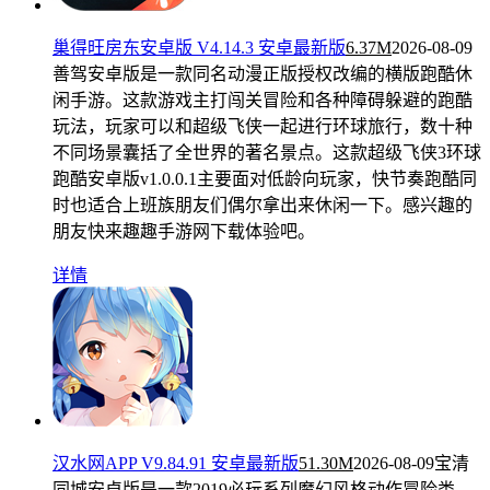
巢得旺房东安卓版 V4.14.3 安卓最新版
6.37M
2026-08-09
善驾安卓版是一款同名动漫正版授权改编的横版跑酷休
闲手游。这款游戏主打闯关冒险和各种障碍躲避的跑酷
玩法，玩家可以和超级飞侠一起进行环球旅行，数十种
不同场景囊括了全世界的著名景点。这款超级飞侠3环球
跑酷安卓版v1.0.0.1主要面对低龄向玩家，快节奏跑酷同
时也适合上班族朋友们偶尔拿出来休闲一下。感兴趣的
朋友快来趣趣手游网下载体验吧。
详情
汉水网APP V9.84.91 安卓最新版
51.30M
2026-08-09
宝清
同城安卓版是一款2019必玩系列魔幻风格动作冒险类