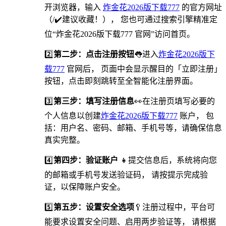
开浏览器，输入
炸金花2026版下载777
的官方网址
（/✔️建议收藏！）， 您也可通过搜索引擎精准定
位“炸金花2026版下载777 官网”访问首页。
2️⃣
第二步：点击注册按钮
👅进入
炸金花2026版下
载777
官网后， 页面中会显示醒目的「立即注册」
按钮，点击即刻跳转至全智能化注册界面。
3️⃣
第三步：填写注册信息
👀在注册页填写必要的
个人信息以创建
炸金花2026版下载777
账户， 包
括：用户名、密码、邮箱、手机号等，请确保信息
真实完整。
4️⃣
第四步：验证账户
👧提交信息后，系统将向您
的邮箱或手机号发送验证码， 请按提示完成验
证，以保障账户安全。
5️⃣
第五步：设置安全选项
🥄️注册过程中，平台可
能要求设置安全问题、启用两步验证等， 请根据