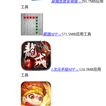
泉城志愿安卓版→
291.7MB
应用
工具
薪跳APP→
571.5MB
应用工具
1次元手绘APP→
124.3MB
应用
工具