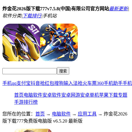
炸金花2026版下载777v7.5.8(中国)有限公司官方网站
最新更新
|
软件分类|
下载排行
|
手机站
手机qq
支付宝
抖音
抢红包
搜狗输入法
抢火车票
360手机助手
手机
首页
电脑软件
安卓软件
安卓网游
安卓单机
苹果下载
专题
手游排行榜
您所在的位置：
首页
→
电脑软件
→
应用工具
→ 炸金花2026
版下载777免费版电脑版 v6.5.20 最新版