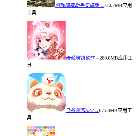
游戏隐藏助手安卓版→
720.2MB
应用
工具
奇葩赚钱软件→
280.8MB
应用工
具
飞机漫画APP→
675.3MB
应用工
具