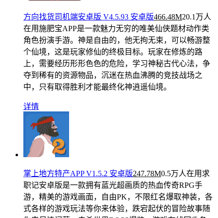
方向找货司机端安卓版 V4.5.93 安卓版
466.48M
20.1万人
在用
施肥宝APP是一款魅力无穷的唯美仙侠题材动作类
角色扮演手游。神是自由的，他无拘无束，可以畅游整
个仙境，这是玩家修仙的终极目标。玩家在修炼的路
上，需要经历形形色色的危险，学习神秘古代心法，争
夺到稀有的资源物品，沉迷在热血沸腾的竞技战场之
中，只有取得胜利才能最终化神逍遥仙境。
详情
掌上地方特产APP V1.5.2 安卓版
247.78M
0.5万人在用
求
职记安卓版是一款拥有蓝光超画质的热血传奇RPG手
游，精美的游戏画面，自由PK，不限红名爆取神装，各
式各样的游戏玩法等你来体验，跌宕起伏的冒险故事随