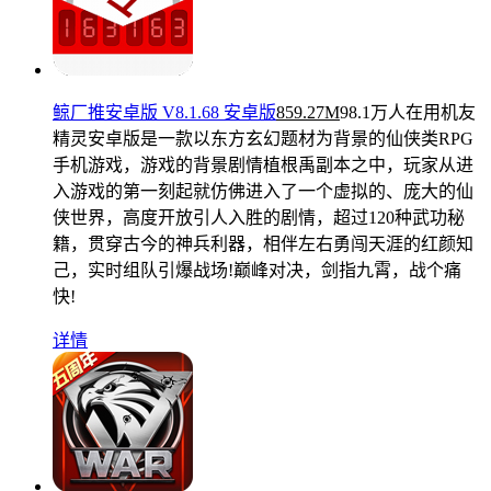
鲸厂推安卓版 V8.1.68 安卓版
859.27M
98.1万人在用
机友
精灵安卓版是一款以东方玄幻题材为背景的仙侠类RPG
手机游戏，游戏的背景剧情植根禹副本之中，玩家从进
入游戏的第一刻起就仿佛进入了一个虚拟的、庞大的仙
侠世界，高度开放引人入胜的剧情，超过120种武功秘
籍，贯穿古今的神兵利器，相伴左右勇闯天涯的红颜知
己，实时组队引爆战场!巅峰对决，剑指九霄，战个痛
快!
详情