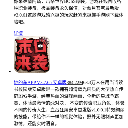
你来尽情闯荡，击杀世界BOSS爆装，游戏在线回收各
种职业装备，极品装备永久保值，对蓝月苍穹最新版
v3.0.61这款游戏感兴趣的玩家赶紧来趣趣手游网下载体
验吧。
详情
她的车APP V3.7.65 安卓版
384.22M
63.3万人在用
当当读
书校园版安卓版是一款拥有超清蓝光画质的大型热血传
奇RPG手游，经典热血的游戏画面，全新的皇城争霸
赛，体验最激情的pk对决， 不变的传奇职业角色，体验
不同的传奇人生，血战狂屠安卓首发版v1.0.0.1特效绚丽
的技能，带给你不一样的视觉体验，野外无限制pk更加
激情，还能实时语音。