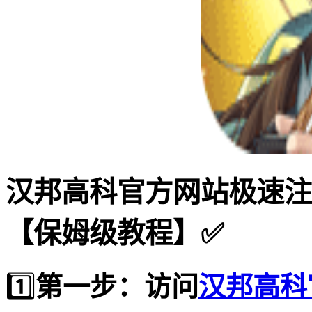
汉邦高科官方网站极速注
【保姆级教程】✅
1️⃣
第一步：访问
汉邦高科