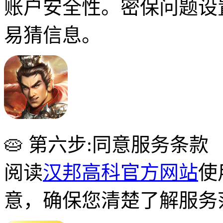
账户安全性。密保问题设
易猜信息。
🥧 第六步:同意服务条款
阅读
汉邦高科官方网站
使
意，确保您清楚了解服务