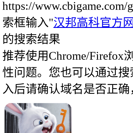
https://www.cbigame.c
索框输入"
汉邦高科官方
的搜索结果
推荐使用Chrome/Fire
性问题。您也可以通过搜
入后请确认域名是否正确