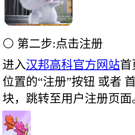
⚪ 第二步:点击注册
进入
汉邦高科官方网站
首
位置的“注册”按钮 或者 
块，跳转至用户注册页面