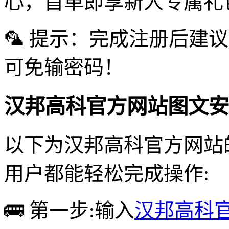
心，首单即享新人专属礼
🦜 提示：完成注册后建
可免输密码！
汉邦高科官方网站图文安
以下为汉邦高科官方网站
用户都能轻松完成操作:
🚌 第一步:输入
汉邦高科