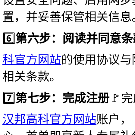
置，并妥善保管相关信息
6️⃣
第六步：阅读并同意条
科官方网站
的使用协议与
相关条款。
7️⃣
第七步：完成注册
🚩
汉邦高科官方网站
账户，