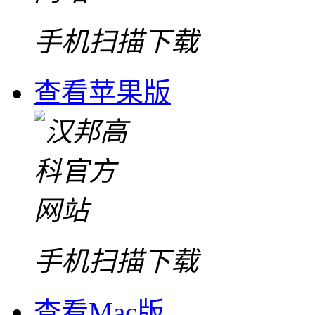
手机扫描下载
查看苹果版
手机扫描下载
查看Mac版