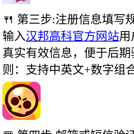
🍴 第三步:注册信息填写
输入
汉邦高科官方网站
用
真实有效信息，便于后期
则：支持中英文+数字组