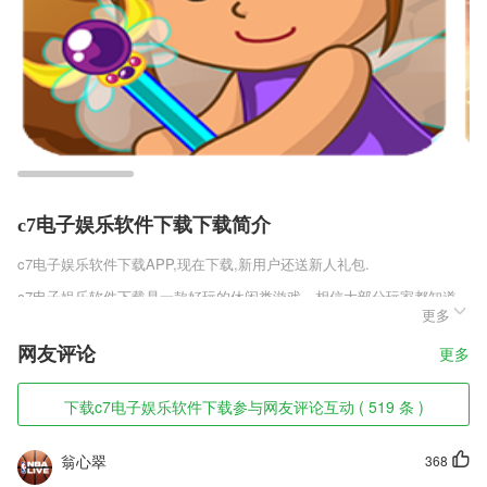
c7电子娱乐软件下载下载简介
c7电子娱乐软件下载
APP,现在下载,新用户还送新人礼包.
c7电子娱乐软件下载是一款好玩的休闲类游戏，相信大部分玩家都知道
更多
大富翁这款游戏吧，他充斥着我们的童年，从实体大富翁到网络上的大富
翁也玩了很多款，虽然玩法都差不多，但是大富翁的经典还是让人无法忘
网友评论
更多
怀，久经不衰的玩法，这款游戏也是一部特别的大富翁，十分的有意思。
c7电子娱乐软件下载软件特色
下载c7电子娱乐软件下载参与网友评论互动 ( 519 条 )
1,点对点、港口停靠和船只的即时查询
翁心翠
368
2,通过手机就能预约挂号了，不需要通过漫长排队等待进行挂号；