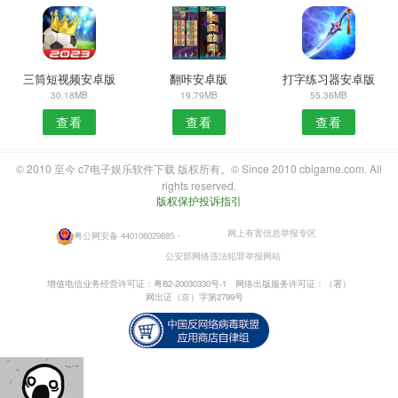
三筒短视频安卓版
翻咔安卓版
打字练习器安卓版
30.18MB
19.79MB
55.36MB
查看
查看
查看
© 2010 至今 c7电子娱乐软件下载 版权所有。© Since 2010 cbigame.com. All
rights reserved.
版权保护投诉指引
网上有害信息举报专区
粤公网安备 440106029885
・
公安部网络违法犯罪举报网站
增值电信业务经营许可证：粤B2-20030330号-1
网络出版服务许可证：（署）
网出证（京）字第2799号