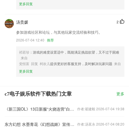
更多回复
汤贵媛
2
参加游戏社区和论坛，与其他玩家交流经验和技巧。
2026-07-04 12:40
推荐
祁若珍
：游戏的难度设置适中，既能满足挑战欲望，又不过于困难
来自
党恒富 回复 柯欢儿
提供更好的客服支持，及时解决玩家问题
来自
更多回复
c7电子娱乐软件下载热门文章
更多
《新三国OL》13日新服“火烧连营”白帝托孤
作者:翟建毅 2026-07-04 19:38
东方幻想 水墨青花《幻想战姬》宣传PV视频
作者:汤茗永 2026-07-04 08:20