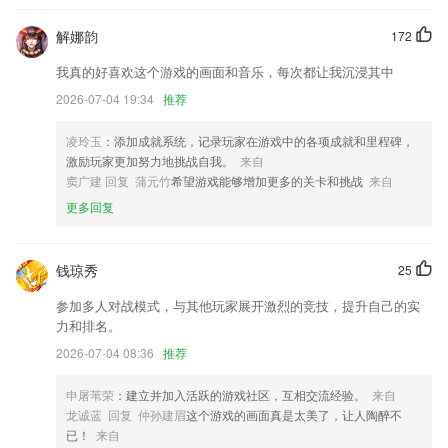
6.课文反复听，重点跟读，课文句子中英文对比复读，全面提升孩子的英
解娜韵
172
语口语。
我真的好喜欢这个游戏的画面和音乐，每次都让我沉浸其中
c7电子娱乐软件下载更新了什么?
2026-07-04 19:34
推荐
个人中心界面优化
凌玲玉
：添加成就系统，记录玩家在游戏中的各项成就和里程碑，
优化酒店品牌筛选
激励玩家更加努力地挑战自我。
来自
增加考勤范围查看功能。
窦广建 回复 蒲元竹
希望游戏能够增加更多的关卡和挑战
来自
照片拼图效率提升
更多回复
新增更多订阅产品
提升了用户体验.
钱琼秀
25
联系我们
参加多人对战模式，与其他玩家展开激烈的竞技，提升自己的实
以上就是c7电子娱乐软件下载的介绍，如果您喜欢这款软件，您可以到
力和排名。
应用商店进行打分评论，说出您的使用经历，以帮助我们更好的对产品进
2026-07-04 08:36
推荐
行优化修改。
申屠苇荣
：建立并加入活跃的游戏社区，互相交流经验。
来自
龙诚蓝 回复 仲孙建眉
这个游戏的画面真是太美了，让人陶醉不
已！
来自