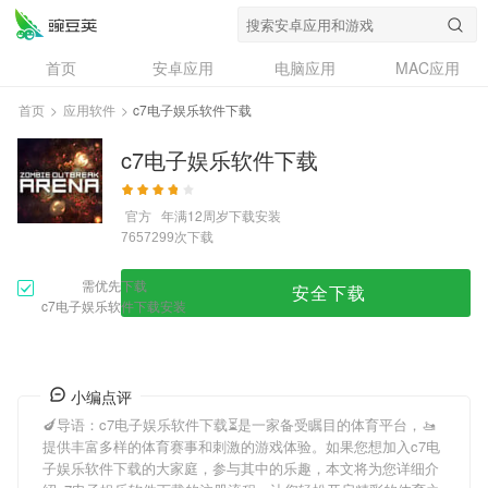
首页
安卓应用
电脑应用
MAC应用
资讯
专题
设计奖
创意应用
首页
>
应用软件
>
c7电子娱乐软件下载
问答
c7电子娱乐软件下载
官方
年满12周岁
下载安装
次下载
7657299
需优先下载
安全下载
c7电子娱乐软件下载安装
小编点评
🍆导语：
c7电子娱乐软件下载
⏳是一家备受瞩目的体育平台，🚤
提供丰富多样的体育赛事和刺激的游戏体验。如果您想加入
c7电
子娱乐软件下载
的大家庭，参与其中的乐趣，本文将为您详细介