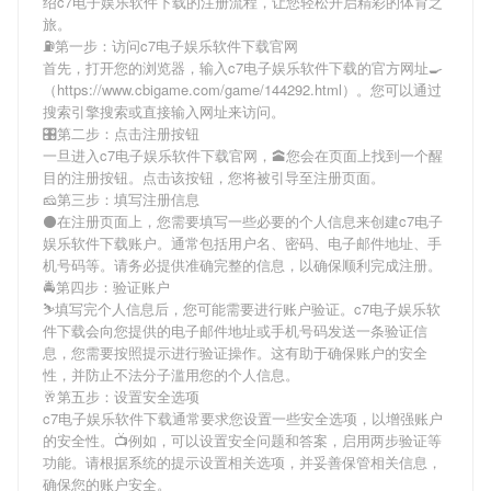
绍
c7电子娱乐软件下载
的注册流程，让您轻松开启精彩的体育之
旅。
⛽️第一步：访问c7电子娱乐软件下载官网
首先，打开您的浏览器，输入
c7电子娱乐软件下载
的官方网址🍳
（https://www.cbigame.com/game/144292.html）。您可以通过
搜索引擎搜索或直接输入网址来访问。
🎛第二步：点击注册按钮
一旦进入
c7电子娱乐软件下载
官网，🕋您会在页面上找到一个醒
目的注册按钮。点击该按钮，您将被引导至注册页面。
🧀第三步：填写注册信息
⚫在注册页面上，您需要填写一些必要的个人信息来创建
c7电子
娱乐软件下载
账户。通常包括用户名、密码、电子邮件地址、手
机号码等。请务必提供准确完整的信息，以确保顺利完成注册。
🚔第四步：验证账户
⛷填写完个人信息后，您可能需要进行账户验证。
c7电子娱乐软
件下载
会向您提供的电子邮件地址或手机号码发送一条验证信
息，您需要按照提示进行验证操作。这有助于确保账户的安全
性，并防止不法分子滥用您的个人信息。
🥂第五步：设置安全选项
c7电子娱乐软件下载
通常要求您设置一些安全选项，以增强账户
的安全性。📺例如，可以设置安全问题和答案，启用两步验证等
功能。请根据系统的提示设置相关选项，并妥善保管相关信息，
确保您的账户安全。