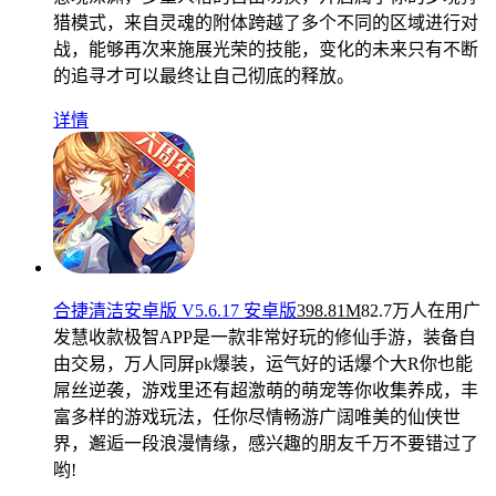
猎模式，来自灵魂的附体跨越了多个不同的区域进行对
战，能够再次来施展光荣的技能，变化的未来只有不断
的追寻才可以最终让自己彻底的释放。
详情
合捷清洁安卓版 V5.6.17 安卓版
398.81M
82.7万人在用
广
发慧收款极智APP是一款非常好玩的修仙手游，装备自
由交易，万人同屏pk爆装，运气好的话爆个大R你也能
屌丝逆袭，游戏里还有超激萌的萌宠等你收集养成，丰
富多样的游戏玩法，任你尽情畅游广阔唯美的仙侠世
界，邂逅一段浪漫情缘，感兴趣的朋友千万不要错过了
哟!