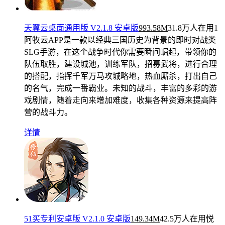
天翼云桌面通用版 V2.1.8 安卓版
993.58M
31.8万人在用
1
阿牧云APP是一款以经典三国历史为背景的即时对战类
SLG手游，在这个战争时代你需要瞬间崛起，带领你的
队伍取胜，建设城池，训练军队，招募武将，进行合理
的搭配，指挥千军万马攻城略地，热血厮杀，打出自己
的名气，完成一番霸业。未知的战斗，丰富的多彩的游
戏剧情，随着走向来增加难度，收集各种资源来提高阵
营的战斗力。
详情
51买专利安卓版 V2.1.0 安卓版
149.34M
42.5万人在用
悦