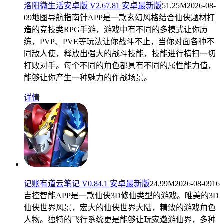
洛阳微生活安卓版 V2.67.81 安卓最新版
51.25M
2026-08-
09
地图导航指南针APP是一款玄幻风格结合仙侠题材打
造的竞技类RPG手游，游戏中有不同的多模式让你历
练，PVP、PVE等玩法让你战斗不止，当你对面各种不
同敌人使，释放出强大的战斗技能，技能进行横扫一切
打败对手。每个不同的角色都具有不同的属性能力值，
能够让你产生一种魅力的作战场景。
详情
记账有道云笔记 V0.84.1 安卓最新版
24.99M
2026-08-09
16
吉控智能APP是一款仙侠3D修仙类型的游戏。唯美的3D
仙侠世界风景，宏大的仙侠世界大陆，精致的游戏角色
人物。独特的飞行系统更是能够让玩家遨游仙界，多种