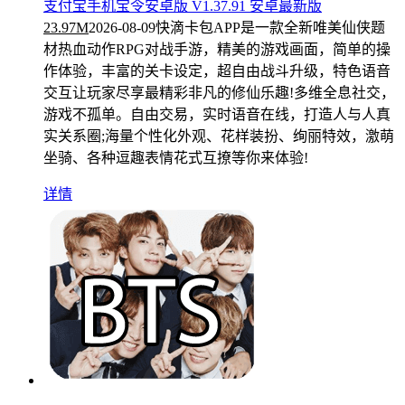
支付宝手机宝令安卓版 V1.37.91 安卓最新版
23.97M
2026-08-09
快滴卡包APP是一款全新唯美仙侠题
材热血动作RPG对战手游，精美的游戏画面，简单的操
作体验，丰富的关卡设定，超自由战斗升级，特色语音
交互让玩家尽享最精彩非凡的修仙乐趣!多维全息社交，
游戏不孤单。自由交易，实时语音在线，打造人与人真
实关系圈;海量个性化外观、花样装扮、绚丽特效，激萌
坐骑、各种逗趣表情花式互撩等你来体验!
详情