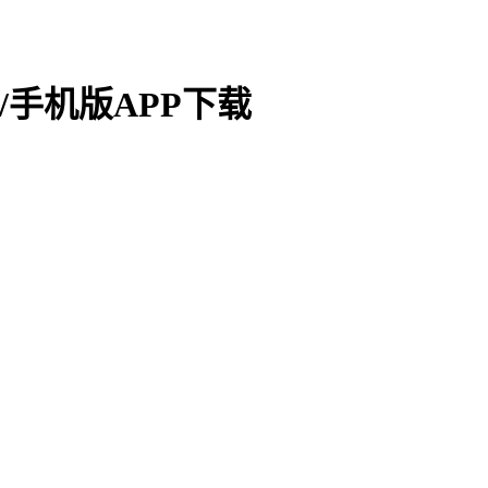
/手机版APP下载