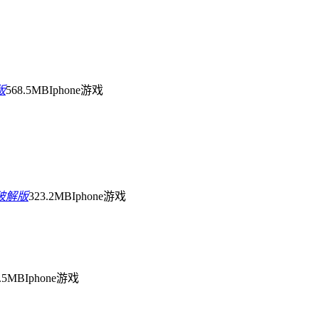
版
568.5MB
Iphone游戏
破解版
323.2MB
Iphone游戏
8.5MB
Iphone游戏