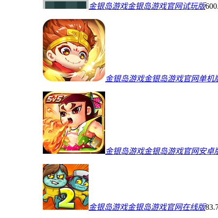
金银岛游戏金银岛游戏官网试玩版
60
金银岛游戏金银岛游戏官网单机
金银岛游戏金银岛游戏官网安卓
金银岛游戏金银岛游戏官网在线版
83