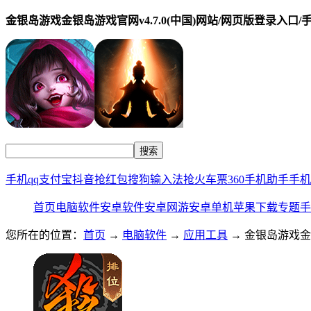
金银岛游戏金银岛游戏官网v4.7.0(中国)网站/网页版登录入口/
手机qq
支付宝
抖音
抢红包
搜狗输入法
抢火车票
360手机助手
手机
首页
电脑软件
安卓软件
安卓网游
安卓单机
苹果下载
专题
手
您所在的位置：
首页
→
电脑软件
→
应用工具
→ 金银岛游戏金银