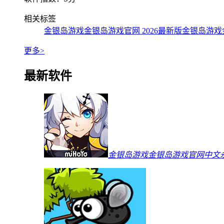
相关标签
金银岛游戏金银岛游戏官网 2026最新版
金银岛游戏
更多>
最新软件
金银岛游戏金银岛游戏官网中文