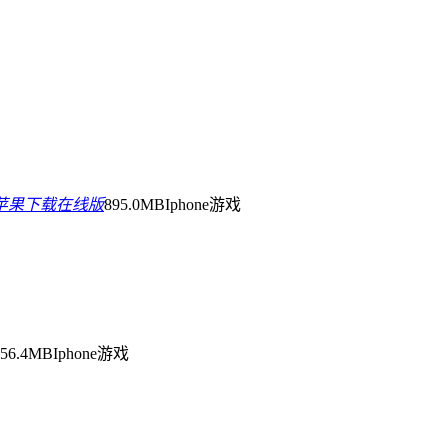
方苹果下载在线版
895.0MB
Iphone游戏
956.4MB
Iphone游戏