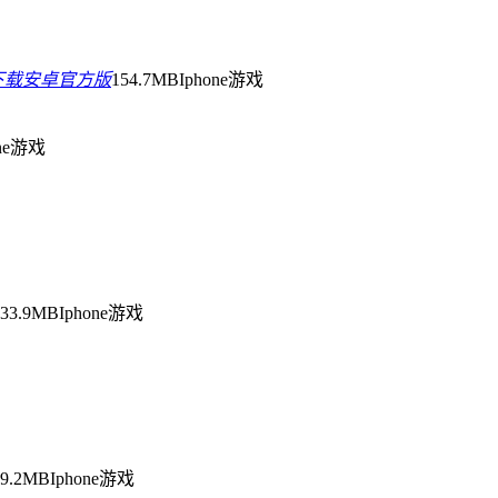
果下载安卓官方版
154.7MB
Iphone游戏
one游戏
233.9MB
Iphone游戏
69.2MB
Iphone游戏