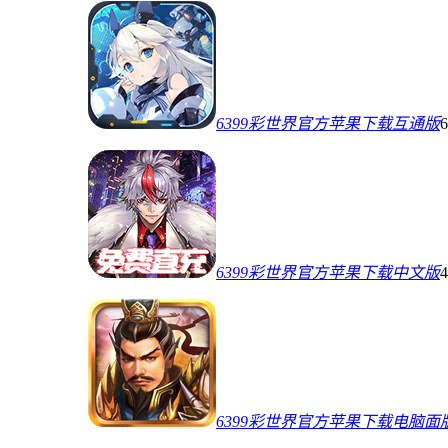
6399彩世界官方苹果下载互通版
6399彩世界官方苹果下载中文版
6399彩世界官方苹果下载电脑面