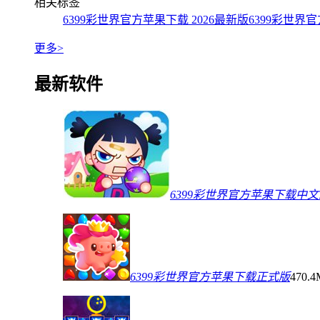
相关标签
6399彩世界官方苹果下载 2026最新版
6399彩世界
更多>
最新软件
6399彩世界官方苹果下载中
6399彩世界官方苹果下载正式版
470.