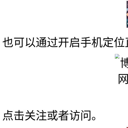
也可以通过开启手机定位
点击关注或者访问。