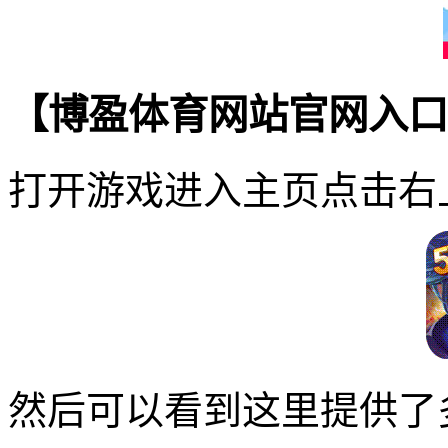
【博盈体育网站官网入口
打开游戏进入主页点击右
然后可以看到这里提供了