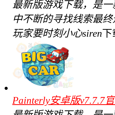
最新版游戏下载，是一
中不断的寻找线索最终
玩家要时刻小心siren
下
Painterly安卓版v7.7.
最新版游戏下载，是一