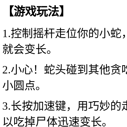
【游戏玩法】
1.控制摇杆走位你的小
就会变长。
2.小心！蛇头碰到其他
小圆点。
3.长按加速键，用巧妙
以吃掉尸体迅速变长。