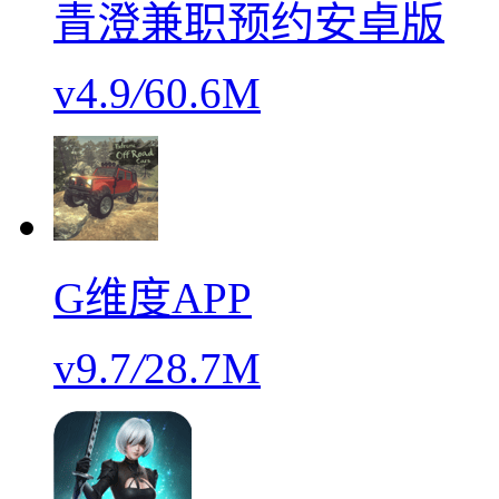
青澄兼职预约安卓版
v4.9
/
60.6M
G维度APP
v9.7
/
28.7M