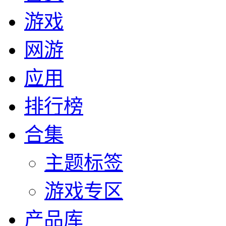
游戏
网游
应用
排行榜
合集
主题标签
游戏专区
产品库