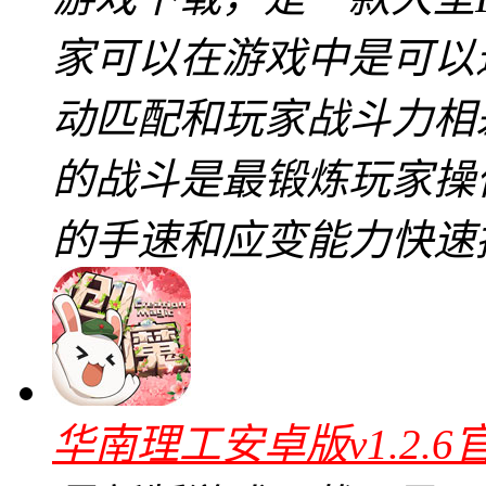
家可以在游戏中是可以
动匹配和玩家战斗力相
的战斗是最锻炼玩家操
的手速和应变能力快速
华南理工安卓版v1.2.6