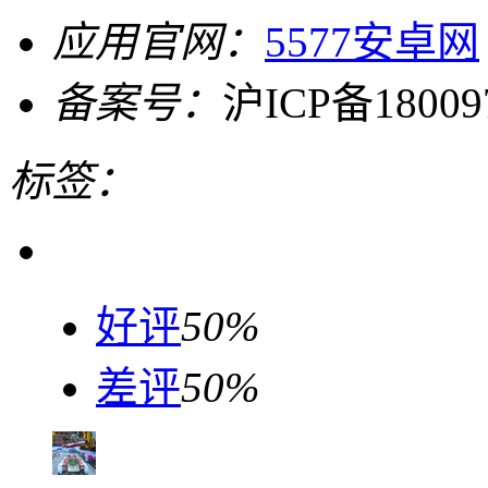
应用官网：
5577安卓网
备案号：
沪ICP备18009
标签：
好评
50%
差评
50%