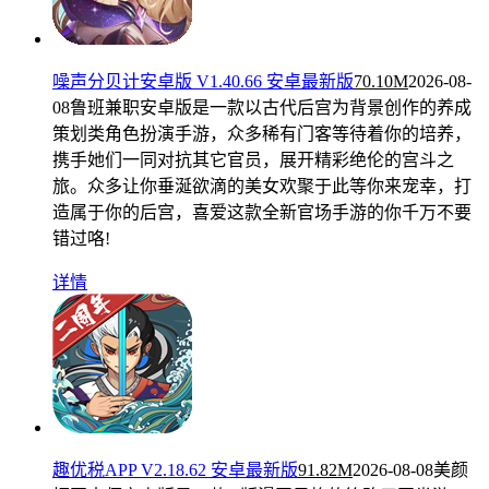
噪声分贝计安卓版 V1.40.66 安卓最新版
70.10M
2026-08-
08
鲁班兼职安卓版是一款以古代后宫为背景创作的养成
策划类角色扮演手游，众多稀有门客等待着你的培养，
携手她们一同对抗其它官员，展开精彩绝伦的宫斗之
旅。众多让你垂涎欲滴的美女欢聚于此等你来宠幸，打
造属于你的后宫，喜爱这款全新官场手游的你千万不要
错过咯!
详情
趣优税APP V2.18.62 安卓最新版
91.82M
2026-08-08
美颜