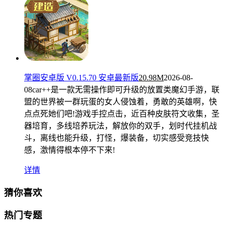
掌圈安卓版 V0.15.70 安卓最新版
20.98M
2026-08-
08
car++是一款无需操作即可升级的放置类魔幻手游，联
盟的世界被一群玩蛋的女人侵蚀着，勇敢的英雄啊，快
点点死她们吧!游戏手控点击，近百种皮肤符文收集，圣
器培育，多线培养玩法，解放你的双手，划时代挂机战
斗，离线也能升级，打怪，爆装备，切实感受竞技快
感，激情得根本停不下来!
详情
猜你喜欢
热门专题