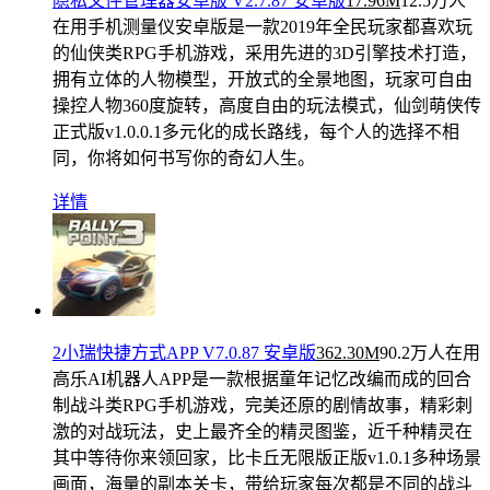
隐私文件管理器安卓版 V2.7.87 安卓版
17.96M
12.5万人
在用
手机测量仪安卓版是一款2019年全民玩家都喜欢玩
的仙侠类RPG手机游戏，采用先进的3D引擎技术打造，
拥有立体的人物模型，开放式的全景地图，玩家可自由
操控人物360度旋转，高度自由的玩法模式，仙剑萌侠传
正式版v1.0.0.1多元化的成长路线，每个人的选择不相
同，你将如何书写你的奇幻人生。
详情
2小瑞快捷方式APP V7.0.87 安卓版
362.30M
90.2万人在用
高乐AI机器人APP是一款根据童年记忆改编而成的回合
制战斗类RPG手机游戏，完美还原的剧情故事，精彩刺
激的对战玩法，史上最齐全的精灵图鉴，近千种精灵在
其中等待你来领回家，比卡丘无限版正版v1.0.1多种场景
画面，海量的副本关卡，带给玩家每次都是不同的战斗