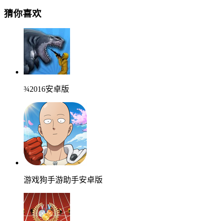
猜你喜欢
¾2016安卓版
游戏狗手游助手安卓版