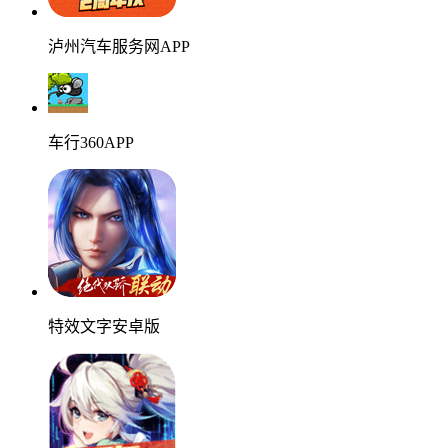
泸州汽车服务网APP
车行360APP
特效文字安卓版