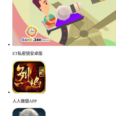
ET私密锁安卓版
人人微银APP