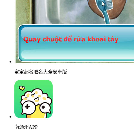
宝宝起名取名大全安卓版
南通州APP