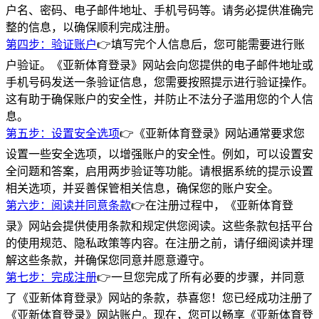
户名、密码、电子邮件地址、手机号码等。请务必提供准确完
整的信息，以确保顺利完成注册。
第四步：验证账户
👉填写完个人信息后，您可能需要进行账
户验证。《亚新体育登录》网站会向您提供的电子邮件地址或
手机号码发送一条验证信息，您需要按照提示进行验证操作。
这有助于确保账户的安全性，并防止不法分子滥用您的个人信
息。
第五步：设置安全选项
👉《亚新体育登录》网站通常要求您
设置一些安全选项，以增强账户的安全性。例如，可以设置安
全问题和答案，启用两步验证等功能。请根据系统的提示设置
相关选项，并妥善保管相关信息，确保您的账户安全。
第六步：阅读并同意条款
👉在注册过程中，《亚新体育登
录》网站会提供使用条款和规定供您阅读。这些条款包括平台
的使用规范、隐私政策等内容。在注册之前，请仔细阅读并理
解这些条款，并确保您同意并愿意遵守。
第七步：完成注册
👉一旦您完成了所有必要的步骤，并同意
了《亚新体育登录》网站的条款，恭喜您！您已经成功注册了
《亚新体育登录》网站账户。现在，您可以畅享《亚新体育登