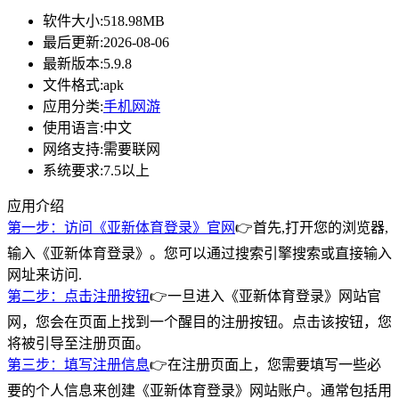
软件大小:
518.98MB
最后更新:
2026-08-06
最新版本:
5.9.8
文件格式:
apk
应用分类:
手机网游
使用语言:
中文
网络支持:
需要联网
系统要求:
7.5以上
应用介绍
第一步：访问《亚新体育登录》官网
👉首先,打开您的浏览器,
输入《亚新体育登录》。您可以通过搜索引擎搜索或直接输入
网址来访问.
第二步：点击注册按钮
👉一旦进入《亚新体育登录》网站官
网，您会在页面上找到一个醒目的注册按钮。点击该按钮，您
将被引导至注册页面。
第三步：填写注册信息
👉在注册页面上，您需要填写一些必
要的个人信息来创建《亚新体育登录》网站账户。通常包括用