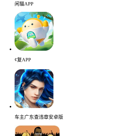
闲猫APP
¢复APP
车主广东查违章安卓版