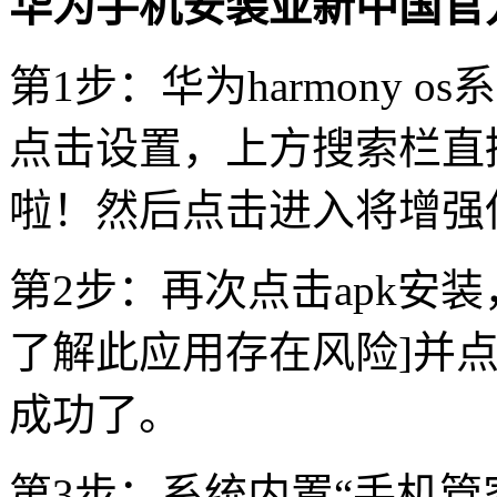
华为手机安装亚新中国官
第1步：华为harmony 
点击设置，上方搜索栏直
啦！然后点击进入将增强
第2步：再次点击apk安装
了解此应用存在风险]并点
成功了。
第3步：系统内置“手机管