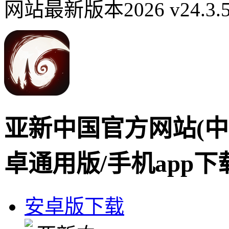
网站最新版本2026 v24.3
亚新中国官方网站(中国
卓通用版/手机app下
安卓版下载