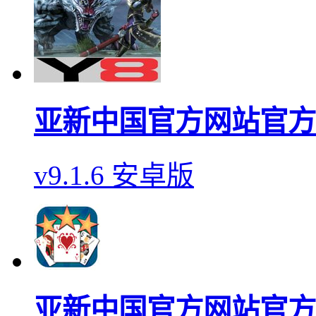
亚新中国官方网站官方
v9.1.6 安卓版
亚新中国官方网站官方