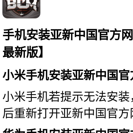
手机安装亚新中国官方网
最新版】
小米手机安装亚新中国官
小米手机若提示无法安装
后重新打开亚新中国官方