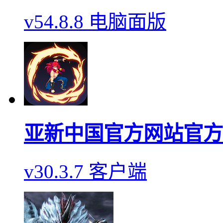
v54.8.8 电脑面版
亚新中国官方网站官方
v30.3.7 客户端