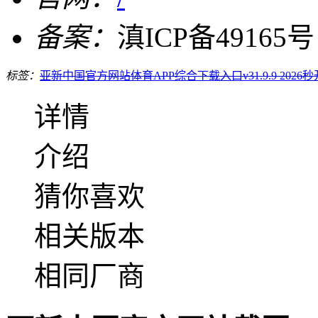
备案：
滇ICP备49165号
标签：
亚新中国官方网站
体育APP综合下载入口v31.9.9 2026
秒
详情
介绍
猜你喜欢
相关版本
相同厂商