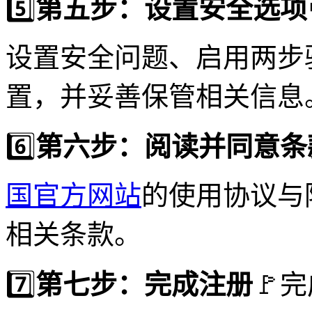
5️⃣
第五步：设置安全选项
设置安全问题、启用两步
置，并妥善保管相关信息
6️⃣
第六步：阅读并同意条
国官方网站
的使用协议与
相关条款。
7️⃣
第七步：完成注册
🚩