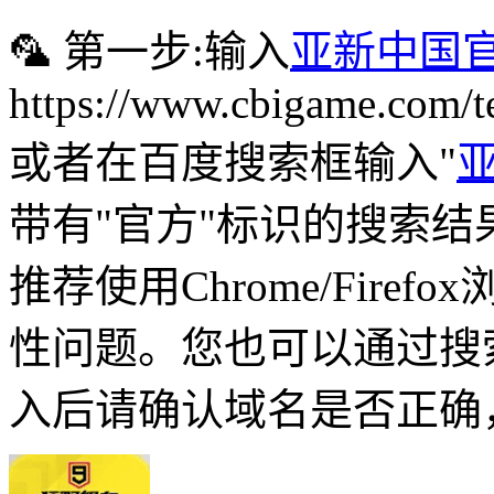
🦜 第一步:输入
亚新中国
https://www.cbigame.com/
或者在百度搜索框输入"
带有"官方"标识的搜索结
推荐使用Chrome/Fire
性问题。您也可以通过搜
入后请确认域名是否正确