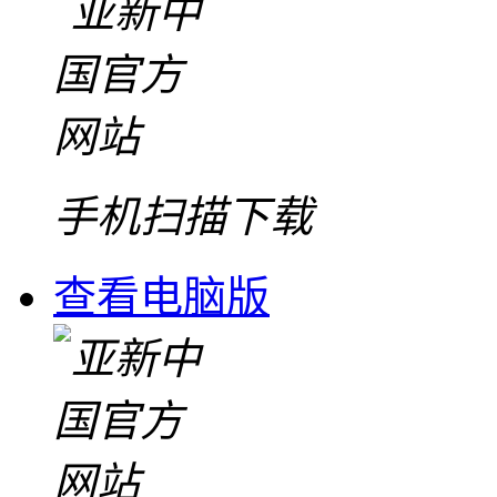
手机扫描下载
查看电脑版