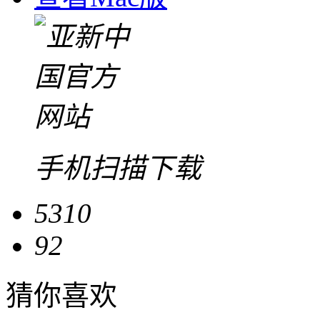
手机扫描下载
5310
92
猜你喜欢