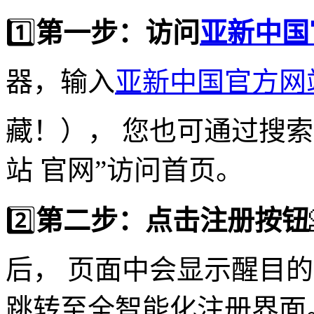
1️⃣
第一步：访问
亚新中国
器，输入
亚新中国官方网
藏！）， 您也可通过搜
站 官网”访问首页。
2️⃣
第二步：点击注册按钮
后， 页面中会显示醒目
跳转至全智能化注册界面