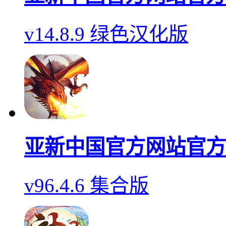
v14.8.9 绿色汉化版
亚新中国官方网站官方
v96.4.6 集合版