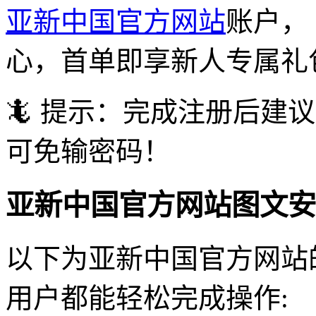
亚新中国官方网站
账户，
心，首单即享新人专属礼
🦎 提示：完成注册后建
可免输密码！
亚新中国官方网站图文安
以下为亚新中国官方网站
用户都能轻松完成操作: