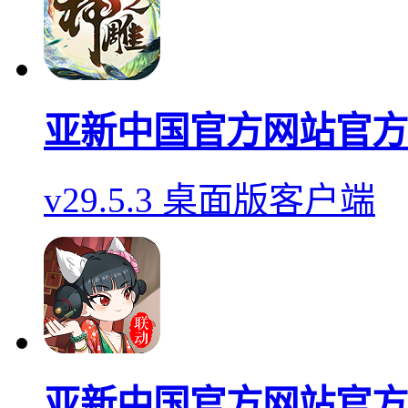
亚新中国官方网站官方
v29.5.3 桌面版客户端
亚新中国官方网站官方