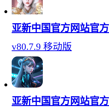
亚新中国官方网站官方
v80.7.9 移动版
亚新中国官方网站官方