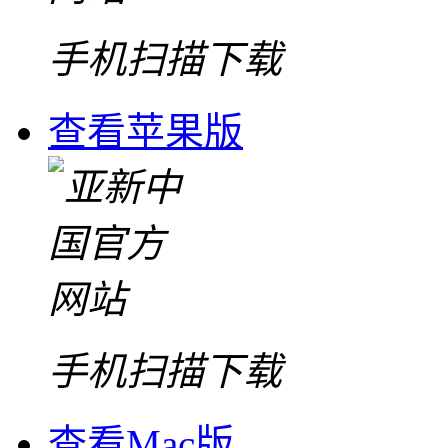
手机扫描下载
查看苹果版
手机扫描下载
查看Mac版