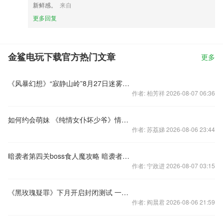
新鲜感。
来自
更多回复
金鲨电玩下载官方热门文章
更多
《风暴幻想》“寂静山岭”8月27日迷雾开启
作者: 柏芳祥 2026-08-07 06:36
如何约会萌妹 《纯情女仆坏少爷》情人节终极攻略
作者: 苏荔娣 2026-08-06 23:44
暗袭者第四关boss食人魔攻略 暗袭者食人魔打法
作者: 宁政进 2026-08-07 03:15
《黑玫瑰疑罪》下月开启封闭测试 一起来寻找幕后真凶吧
作者: 阎晨君 2026-08-06 21:59