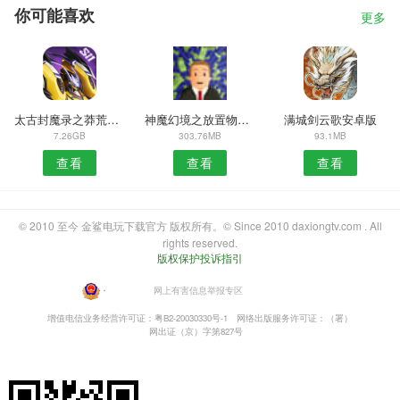
你可能喜欢
更多
太古封魔录之莽荒纪手游
神魔幻境之放置物语手游
满城剑云歌安卓版
7.26GB
303.76MB
93.1MB
查看
查看
查看
© 2010 至今 金鲨电玩下载官方 版权所有。© Since 2010 daxiongtv.com . All
rights reserved.
版权保护投诉指引
・
网上有害信息举报专区
增值电信业务经营许可证：粤B2-20030330号-1
网络出版服务许可证：（署）
网出证（京）字第827号