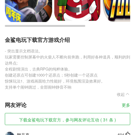
金鲨电玩下载官方游戏介绍
- 突出显示文档语法。
玩家需要控制屏幕中的火柴人不断向前奔跑，利用好各种道具，顺利的到
达终点;
全程剧情演出，古典RPG的纯粹体验。
创建还原点可创建1000个还原点；5秒创建一个还原点
惊悚玩法1、游戏画面给力性能好，环境氛围渲染效果好。
支持单个闹钟跳过，全部闹钟静音不响
收起
网友评论
更多
下载金鲨电玩下载官方，参与网友评论互动 ( 31 条 )
阙晶真
604