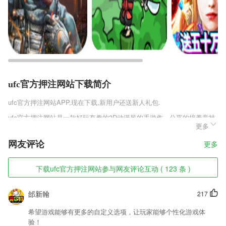
ufc官方押注网站下载简介
ufc官方押注网站
APP,现在下载,新用户还送新人礼包.
ufc官方押注网站是一款好玩有趣的3D动漫风的手游作，公平的培养竞技
更多
玩法，绝无氪金全凭策略。海量的精灵神兽供你选择，可爱呆萌的精灵任
你收集。口袋决斗中拥有最齐全的精灵种类，同时不像其他手游一样有着
网友评论
更多
繁琐的养成玩法，该作绝无养成，对战全靠策略，颠覆经典玩法，战棋决
斗带你体验全新的口袋精灵!话不多说，大家赶紧来下载吧
下载ufc官方押注网站参与网友评论互动 ( 123 条 )
ufc官方押注网站软件特色
1,真实车主、实名注册，零风险拓展人脉圈，与虚假信息、无良广告说拜
邰新翰
217
拜！
希望游戏能够有更多的自定义选项，让玩家能够个性化游戏体
2,发货问题，一键反馈
验！