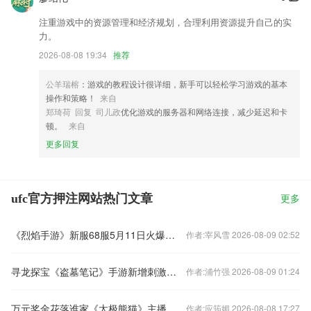
注重游戏中的资源管理和经济规划，合理利用资源提升自己的实
力。
2026-08-08 19:34
推荐
公羊瑞榕
：游戏的教程设计很详细，新手可以轻松学习游戏的基本
操作和策略！
来自
郑琦荷 回复 司儿政
优化游戏的服务器和网络连接，减少延迟和卡
顿。
来自
更多回复
ufc官方押注网站热门文章
更多
《烈焰手游》新服68服5月11日火爆开启
作者:宰风雪 2026-08-09 02:52
寻龙探宝《盗墓笔记》手游新增刺激玩法
作者:浦竹强 2026-08-09 01:24
万元奖金花落谁家《太极熊猫》主播大赛完美收官
作者:应筠媚 2026-08-08 17:27