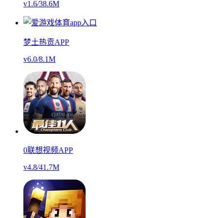
v1.6
/
38.6M
梦土热贡APP
v6.0
/
8.1M
0联想视频APP
v4.8
/
41.7M