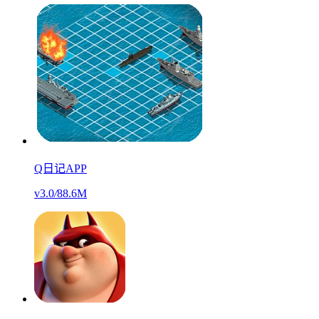
Q日记APP
v3.0
/
88.6M