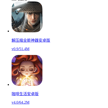
解压缩全能神器安卓版
v0.9
/
51.4M
咖啡生活安卓版
v4.0
/
64.2M