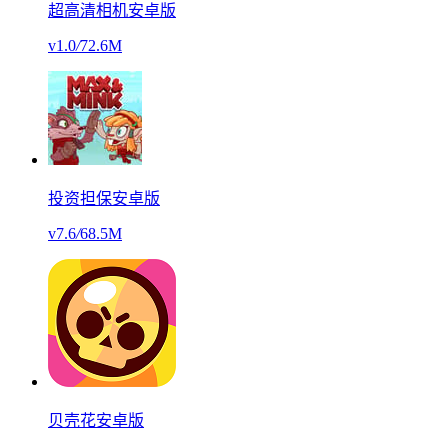
超高清相机安卓版
v1.0
/
72.6M
投资担保安卓版
v7.6
/
68.5M
贝壳花安卓版