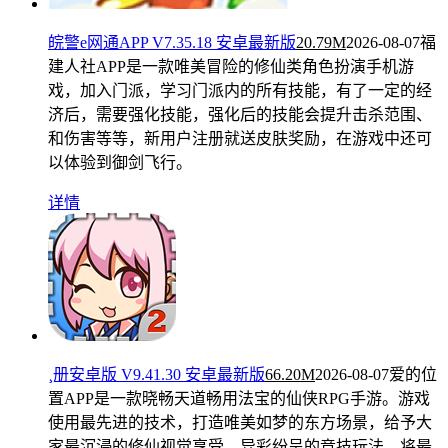
皖警e网通APP V7.35.18 安卓最新版
20.79M
2026-08-07
福
建人社APP是一款唯美冒险的修仙类角色扮演手机游
戏，加入门派，学习门派内的所有技能，有了一定的经
济后，需要强化技能，强化后的技能会提升击杀范围、
和伤害等等，新用户注册就送皮肤奖励，在游戏中还可
以体验到御剑飞行。
详情
¸册安卓版 V9.41.30 安卓最新版
66.20M
2026-08-07
爱的位
置APP是一款晓畅天道畅用法宝的仙侠RPG手游。游戏
使用最先进的技术，打造唯美如梦的东方场景，给予大
家最沉浸的修仙视觉享受。异彩纷呈的竞技玩法，将最