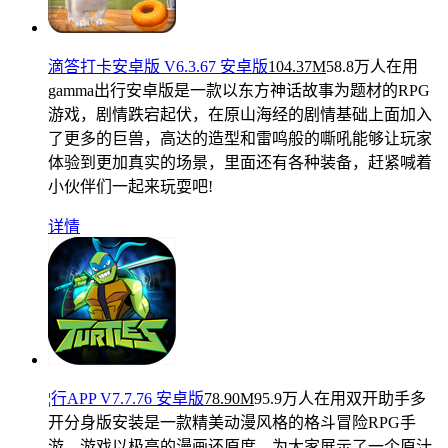
滴答打卡安卓版 V6.3.67 安卓版
104.37M
58.8万人在用
gamma出行安卓版是一款以东方神话故事为题材的RPG
游戏，剧情跌宕起伏，在原山海经的剧情基础上面加入
了更多的巨兽，高达的造型和雷鸣般的嘶吼能够让玩家
体验到更加真实的场景，里面还有各种装备，赶紧喊着
小伙伴们一起来玩耍吧!
详情
¦行APP V7.7.76 安卓版
78.90M
95.9万人在用
双开助手多
开分身版安装是一款精美动漫风格的格斗冒险RPG手
游。游戏以极高的漫画还原度，为大家展示了一个原汁