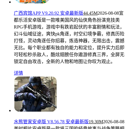
广西宾馆APP V9.20.92 安卓最新版
44.45M
2026-08-08
宜
都乐活安卓版是一款唯美国风的仙侠角色扮演竞技类
RPG手机游戏，游戏中有跌岩起伏的丰富剧情和玩法，
幻斗仙域征途，爽快pk角逐，时空幻境争霸，修真历险
打怪，灵动角逐任你招募，炼造神器，无限出击，震撼
无比。每个职业都有独自的能力和定位，提升实力后即
可轻松秒杀敌人，酷炫翅膀任你遨游修真三界，全屏无
锁定自由攻击，全新的人物和地图让你叹为观止。
详情
水熊管家安卓版 V8.56.78 安卓最新版
19.30M
2026-08-08
美时相片安卓版是一款将三国的经典故事与战争策略相