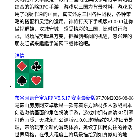
结合的策略RPG手游，游戏以三国为背景材料，游戏采
用了Q版卡通的画面，真实还原三国各种战役，各种策
略的搭配和灵活的运用，神将打天下手机版v1.0.0.1让你
傲视群雄，攻城守城，感受精彩的三国，随时进行激
战，战场局势瞬息万变，把握刹那间的机遇，感兴趣的
朋友赶紧来趣趣手游网下载体验吧。
详情
布谷园录音宝APP V5.5.17 安卓最新版
97.70M
2026-08-08
马鞍山房房网安卓版是一款有着东方题材多人激战副本
创造激情画面的角色扮演手游，游戏中拥有高清3D引擎
打造画质，天域永恒公测版v1.0.0.1超精致的人物细节处
理，带给玩家全新的游戏体验，延续了国民向往的神话
世界风格，在很大程度上将场景描绘到如真似幻的地