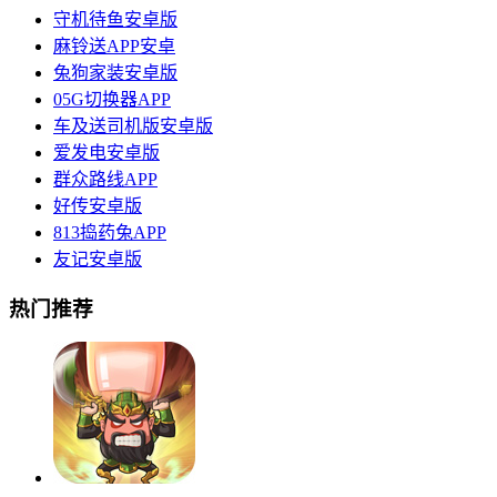
守机待鱼安卓版
麻铃送APP安卓
兔狗家装安卓版
05G切换器APP
车及送司机版安卓版
爱发电安卓版
群众路线APP
好传安卓版
813捣药兔APP
友记安卓版
热门推荐