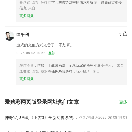
秦燕致 回复 薛萍唯
学会观察游戏中的指示和提示，避免错过重要
信息
来自
更多回复
匡平利
3
游戏的充值方式太贵了，不划算。
2026-08-08 10:52
推荐
赫连松贵
：增加一个战绩系统，记录玩家的胜率和最高得分。
来自
逄琳建 回复 戴安杰
任务系统多样，玩不腻！
来自
更多回复
爱购彩网页版登录网址热门文章
更多
神奇宝贝再现《上古3》全新幻兽系统曝光
作者:霍朗华 2026-08-08 19:03