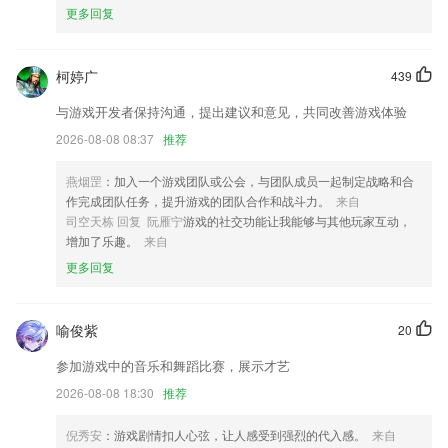
更多回复
5.方便易用的生词本：及时收藏不熟悉的单词，并提供了导入和导出到文
本文件的功能
6.金牌课堂APP是准备了完全符合应试者需求的各种课程，可以在软件中
柯婷广
439
学习想学习的优质课程。
与游戏开发者保持沟通，提出建议和意见，共同改善游戏体验
爱购彩网页版登录网址更新了什么?
2026-08-08 08:37
推荐
新增电子发票设置
燕烟罡
：加入一个游戏团队或公会，与团队成员一起制定战略和合
销售管理
作完成团队任务，提升游戏的团队合作和战斗力。
来自
新增模板中心，卡点整活一键三连文字视频模板应有尽有！
司空天栋 回复 阮雁宁
游戏的社交功能让我能够与其他玩家互动，
增加了乐趣。
来自
迎接计算机等级考试报名，优化证件照AI算法！欢迎使用！
更多回复
全新 动态页，追求更好看图体验
调整处方样式
喻俊紫
20
联系我们
以上就是爱购彩网页版登录网址的介绍，如果您喜欢这款软件，您可以到
参加游戏中的音乐和舞蹈比赛，展示才艺
应用商店进行打分评论，说出您的使用经历，以帮助我们更好的对产品进
2026-08-08 18:30
推荐
行优化修改。
倪秀安
：游戏剧情扣人心弦，让人感受到强烈的代入感。
来自