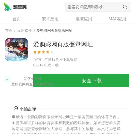
首页
安卓应用
电脑应用
MAC应用
资讯
专题
设计奖
创意应用
首页
>
应用软件
>
爱购彩网页版登录网址
问答
爱购彩网页版登录网址
官方
年满12周岁
下载安装
次下载
8221941
需优先下载
安全下载
爱购彩网页版登录网址安装
小编点评
⚫导语：
爱购彩网页版登录网址
🏣是一家备受瞩目的体育平台，
🎇提供丰富多样的体育赛事和刺激的游戏体验。如果您想加入
爱
购彩网页版登录网址
的大家庭，参与其中的乐趣，本文将为您详