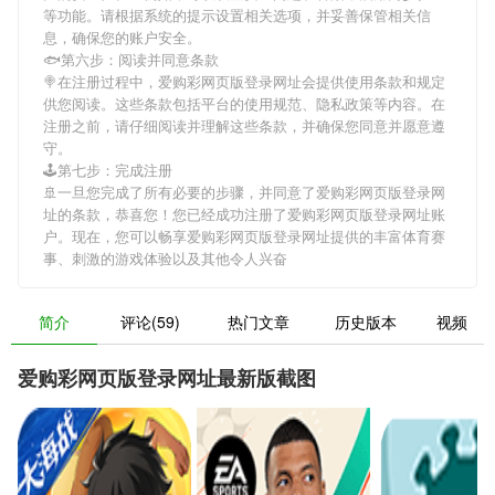
等功能。请根据系统的提示设置相关选项，并妥善保管相关信
息，确保您的账户安全。
🐟第六步：阅读并同意条款
🍭在注册过程中，
爱购彩网页版登录网址
会提供使用条款和规定
供您阅读。这些条款包括平台的使用规范、隐私政策等内容。在
注册之前，请仔细阅读并理解这些条款，并确保您同意并愿意遵
守。
🕹第七步：完成注册
🚢一旦您完成了所有必要的步骤，并同意了
爱购彩网页版登录网
址
的条款，恭喜您！您已经成功注册了爱购彩网页版登录网址账
户。现在，您可以畅享
爱购彩网页版登录网址
提供的丰富体育赛
事、刺激的游戏体验以及其他令人兴奋
简介
评论(59)
热门文章
历史版本
视频
爱购彩网页版登录网址最新版截图