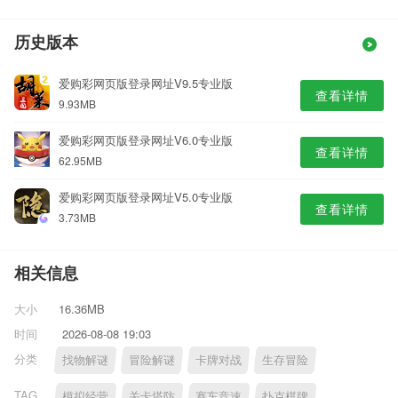
历史版本
爱购彩网页版登录网址V9.5专业版
查看详情
9.93MB
爱购彩网页版登录网址V6.0专业版
查看详情
62.95MB
爱购彩网页版登录网址V5.0专业版
查看详情
3.73MB
相关信息
大小
16.36MB
时间
2026-08-08 19:03
分类
找物解谜
冒险解谜
卡牌对战
生存冒险
TAG
模拟经营
关卡塔防
赛车竞速
扑克棋牌