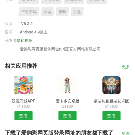
传奇游戏
沙盒
趣味
沙盒
版本
V8.3.2
要求
Android 4.9以上
开发者
隐私政策
爱购彩网页版登录网址(中国)官方网站有限公司
相关应用推荐
更多
汉源同城APP
爱卡多安卓版
易洁坊跑腿端安卓版
47.86MB
2.83MB
87.12MB
查看
查看
查看
下载了爱购彩网页版登录网址的朋友都下载了
更多