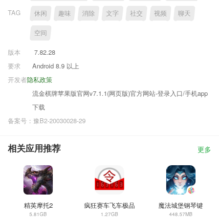
TAG
休闲
趣味
消除
文字
社交
视频
聊天
空间
版本
7.82.28
要求
Android 8.9 以上
开发者
隐私政策
流金棋牌苹果版官网v7.1.1(网页版)官方网站-登录入口/手机app
下载
备案号：豫B2-20030028-29
相关应用推荐
更多
精英摩托2
疯狂赛车飞车极品
魔法城堡钢琴键
5.81GB
1.27GB
448.57MB