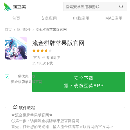
流金棋牌苹果版官网
首页
安卓应用
电脑应用
MAC应用
资讯
专题
设计奖
创意应用
首页
>
应用软件
>
流金棋牌苹果版官网
问答
流金棋牌苹果版官网
官方
年满16周岁
次下载
15736
需优先下载
安全下载
流金棋牌苹果版官网
需下载豌豆荚APP
软件教程
🍁流金棋牌苹果版官网🍁
🕗第一步：访问流金棋牌苹果版官网官网
首先，打开您的浏览器，输入流金棋牌苹果版官网的官方网址