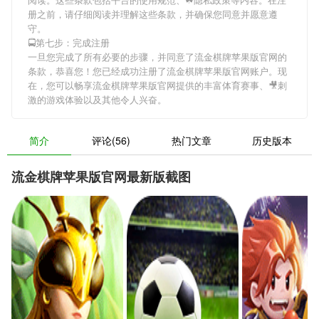
册之前，请仔细阅读并理解这些条款，并确保您同意并愿意遵
守。
🚍第七步：完成注册
一旦您完成了所有必要的步骤，并同意了流金棋牌苹果版官网的
条款，恭喜您！您已经成功注册了流金棋牌苹果版官网账户。现
在，您可以畅享流金棋牌苹果版官网提供的丰富体育赛事、🎥刺
激的游戏体验以及其他令人兴奋。
简介
评论(56)
热门文章
历史版本
流金棋牌苹果版官网最新版截图