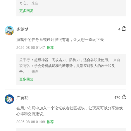
奇心。
来自
更多回复
逄莺梦
4
游戏中的任务系统设计得很有趣，让人想一直玩下去
2026-08-08 01:47
推荐
孟宇行
：超级神器！高攻击力、防御力，适合各职业使用。
来自
凌鸣弘
：学会分析战局和判断形势，灵活应对敌人的攻击和反
击。！
来自
更多回复
广宽功
470
在用户布局中加入一个论坛或者社区板块，让玩家可以分享游戏
心得和交流建议。
2026-08-08 01:09
推荐