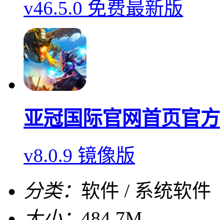
v46.5.0 免费最新版
亚冠国际官网首页官方
v8.0.9 镜像版
分类：
软件 / 系统软件
大小：
484.7M