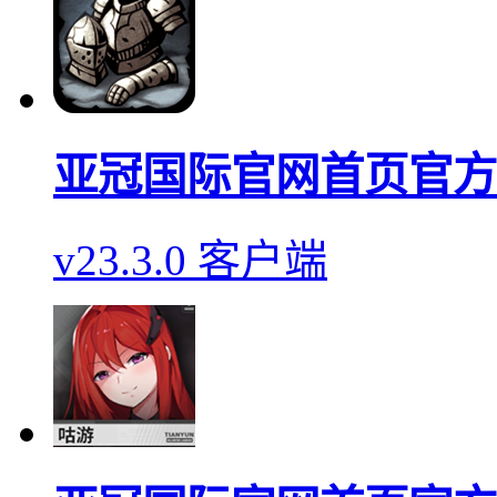
亚冠国际官网首页官方
v23.3.0 客户端