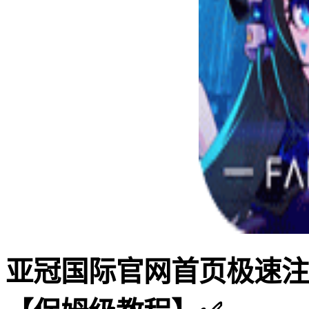
亚冠国际官网首页极速注