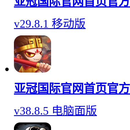
亚冠国际官网首页官方
v29.8.1 移动版
亚冠国际官网首页官方
v38.8.5 电脑面版