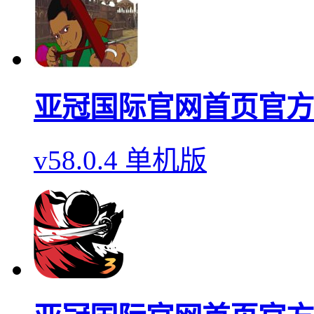
亚冠国际官网首页官方
v58.0.4 单机版