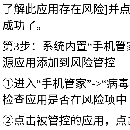
了解此应用存在风险]并点
成功了。
第3步：系统内置“手机管
源应用添加到风险管控
①进入“手机管家”->“病毒
检查应用是否在风险项中
②点击被管控的应用，点