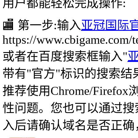
用户都能轻松完成操作:
🏬 第一步:输入
亚冠国际
https://www.cbigame.com/
或者在百度搜索框输入"
带有"官方"标识的搜索结
推荐使用Chrome/Fire
性问题。您也可以通过搜
入后请确认域名是否正确