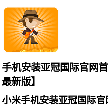
手机安装亚冠国际官网首
最新版】
小米手机安装亚冠国际官