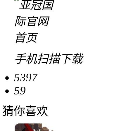
手机扫描下载
5397
59
猜你喜欢