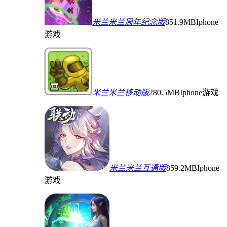
米兰米兰周年纪念版
851.9MB
Iphone
游戏
米兰米兰移动版
280.5MB
Iphone游戏
米兰米兰互通版
859.2MB
Iphone
游戏