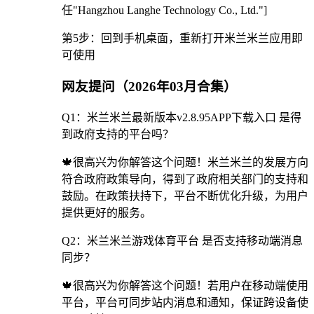
任"Hangzhou Langhe Technology Co., Ltd."]
第5步：回到手机桌面，重新打开米兰米兰应用即
可使用
网友提问（2026年03月合集）
Q1：米兰米兰最新版本v2.8.95APP下载入口 是得
到政府支持的平台吗？
🍁很高兴为你解答这个问题！米兰米兰的发展方向
符合政府政策导向，得到了政府相关部门的支持和
鼓励。在政策扶持下，平台不断优化升级，为用户
提供更好的服务。
Q2：米兰米兰游戏体育平台 是否支持移动端消息
同步？
🍁很高兴为你解答这个问题！若用户在移动端使用
平台，平台可同步站内消息和通知，保证跨设备使