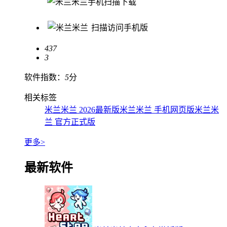
手机扫描下载
扫描访问手机版
437
3
软件指数：
5
分
相关标签
米兰米兰 2026最新版
米兰米兰 手机网页版
米兰米
兰 官方正式版
更多>
最新软件