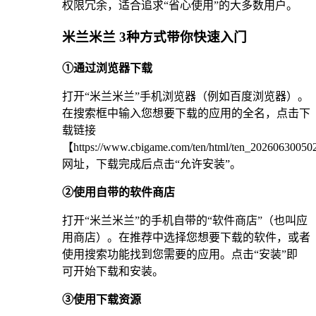
权限冗余，适合追求“省心使用”的大多数用户。
米兰米兰 3种方式带你快速入门
①通过浏览器下载
打开“米兰米兰”手机浏览器（例如百度浏览器）。
在搜索框中输入您想要下载的应用的全名，点击下
载链接
【https://www.cbigame.com/ten/html/ten_2026063005
网址，下载完成后点击“允许安装”。
②使用自带的软件商店
打开“米兰米兰”的手机自带的“软件商店”（也叫应
用商店）。在推荐中选择您想要下载的软件，或者
使用搜索功能找到您需要的应用。点击“安装”即
可开始下载和安装。
③使用下载资源