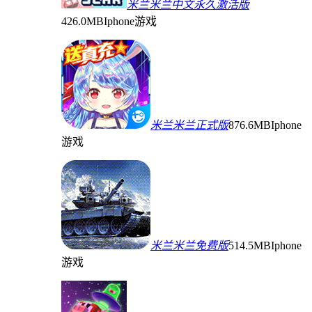
米兰米兰中文永久激活版
426.0MB
Iphone游戏
米兰米兰正式版
876.6MB
Iphone
游戏
米兰米兰免费版
514.5MB
Iphone
游戏