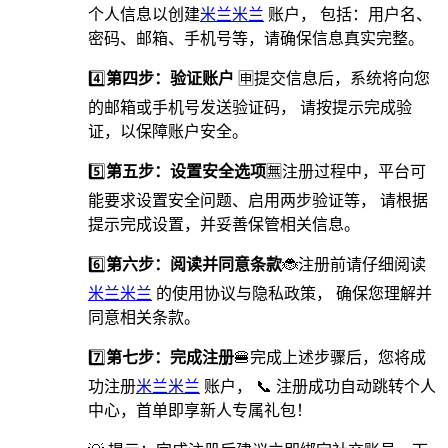
个人信息以创建
米兰米兰
账户， 包括：用户名、
密码、邮箱、手机号等，请确保信息真实完整。
4️⃣
第四步：验证账户
🈸提交信息后，系统将向您
的邮箱或手机号发送验证码， 请按提示完成验
证，以保障账户安全。
5️⃣
第五步：设置安全选项
🈚️注册过程中，平台可
能要求设置安全问题、启用两步验证等， 请根据
提示完成设置，并妥善保管相关信息。
6️⃣
第六步：阅读并同意条款
🐞注册前请仔细阅读
米兰米兰
的使用协议与隐私政策， 确保您理解并
同意相关条款。
7️⃣
第七步：完成注册
🍔完成上述步骤后，您将成
功注册
米兰米兰
账户， 📞 注册成功自动跳转个人
中心，首单即享新人专属礼包！