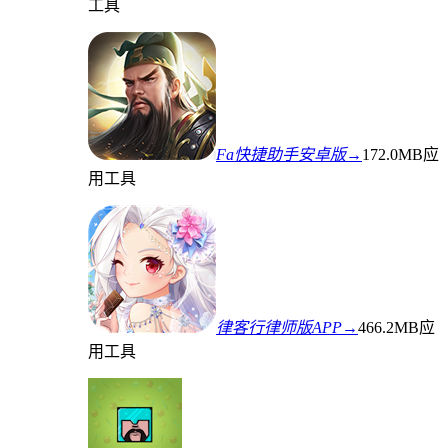
工具
Fa快捷助手安卓版→
172.0MB
应
用工具
律客行律师版APP→
466.2MB
应
用工具