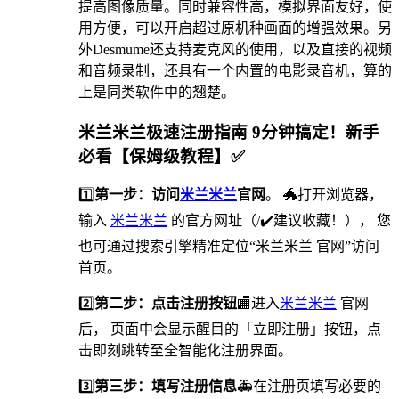
提高图像质量。同时兼容性高，模拟界面友好，使
用方便，可以开启超过原机种画面的增强效果。另
外Desmume还支持麦克风的使用，以及直接的视频
和音频录制，还具有一个内置的电影录音机，算的
上是同类软件中的翘楚。
米兰米兰极速注册指南 9分钟搞定！新手
必看【保姆级教程】✅
1️⃣
第一步：访问
米兰米兰
官网
。 🐲打开浏览器，
输入
米兰米兰
的官方网址（/✔️建议收藏！）， 您
也可通过搜索引擎精准定位“米兰米兰 官网”访问
首页。
2️⃣
第二步：点击注册按钮
🏬进入
米兰米兰
官网
后， 页面中会显示醒目的「立即注册」按钮，点
击即刻跳转至全智能化注册界面。
3️⃣
第三步：填写注册信息
🚑在注册页填写必要的