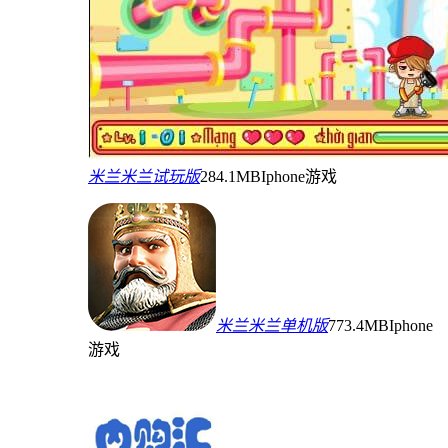
米兰米兰试玩版
284.1MB
Iphone游戏
米兰米兰单机版
773.4MB
Iphone
游戏