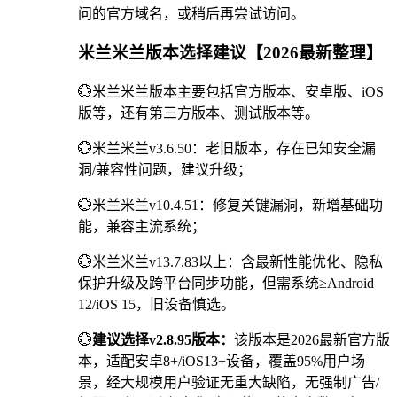
问的官方域名，或稍后再尝试访问。
米兰米兰版本选择建议【2026最新整理】
💮米兰米兰版本主要包括官方版本、安卓版、iOS
版等，还有第三方版本、测试版本等。
💮米兰米兰v3.6.50：老旧版本，存在已知安全漏
洞/兼容性问题，建议升级；
💮米兰米兰v10.4.51：修复关键漏洞，新增基础功
能，兼容主流系统；
💮米兰米兰v13.7.83以上：含最新性能优化、隐私
保护升级及跨平台同步功能，但需系统≥Android
12/iOS 15，旧设备慎选。
💮
建议选择v2.8.95版本：
该版本是2026最新官方版
本，适配安卓8+/iOS13+设备，覆盖95%用户场
景，经大规模用户验证无重大缺陷，无强制广告/