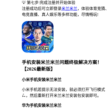
💡 第七步:完成注册并开始体验
注册成功后可立即登录
米兰米兰
，体验体育竞猜、
电竞直播、真人娱乐等多样功能，尽情畅玩!
手机安装米兰米兰问题终极解决方案！
【2026最新版】
小米手机安装米兰米兰
小米手机若提示无法安装，就必须打开飞行模式
🛴，然后重新打开米兰米兰安装包安装即可。
华为手机安装米兰米兰