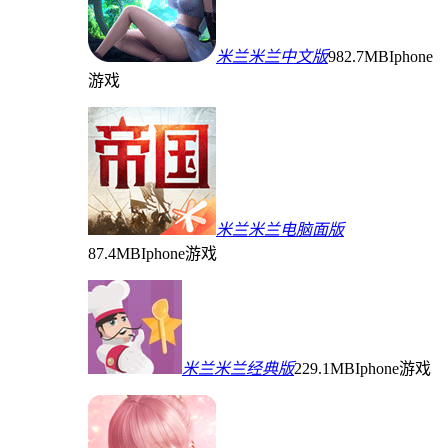
米兰米兰中文版
982.7MB
Iphone
游戏
米兰米兰电脑面版
87.4MB
Iphone游戏
米兰米兰经典版
229.1MB
Iphone游戏