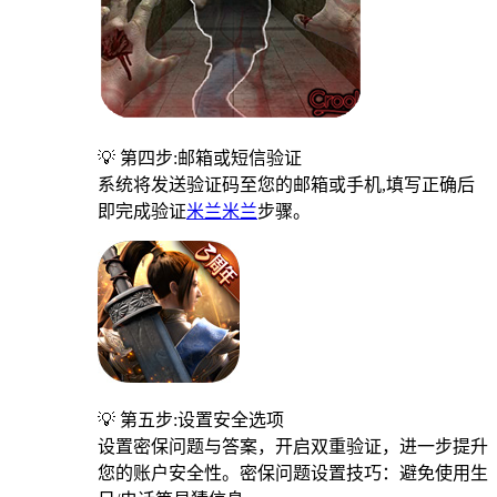
💡 第四步:邮箱或短信验证
系统将发送验证码至您的邮箱或手机,填写正确后
即完成验证
米兰米兰
步骤。
💡 第五步:设置安全选项
设置密保问题与答案，开启双重验证，进一步提升
您的账户安全性。密保问题设置技巧：避免使用生