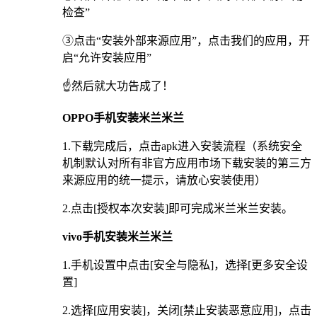
检查”
③点击“安装外部来源应用”，点击我们的应用，开
启“允许安装应用”
☝️然后就大功告成了！
OPPO手机安装米兰米兰
1.下载完成后，点击apk进入安装流程（系统安全
机制默认对所有非官方应用市场下载安装的第三方
来源应用的统一提示，请放心安装使用）
2.点击[授权本次安装]即可完成米兰米兰安装。
vivo手机安装米兰米兰
1.手机设置中点击[安全与隐私]，选择[更多安全设
置]
2.选择[应用安装]，关闭[禁止安装恶意应用]，点击