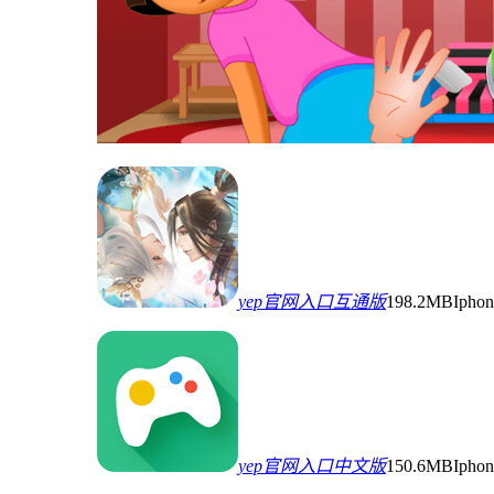
yep官网入口互通版
198.2MB
Iph
yep官网入口中文版
150.6MB
Iph