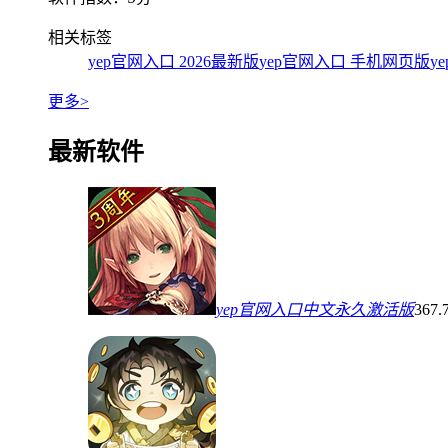
相关标签
yep官网入口 2026最新版
yep官网入口 手机网页版
y
更多>
最新软件
yep官网入口中文永久激活版
367