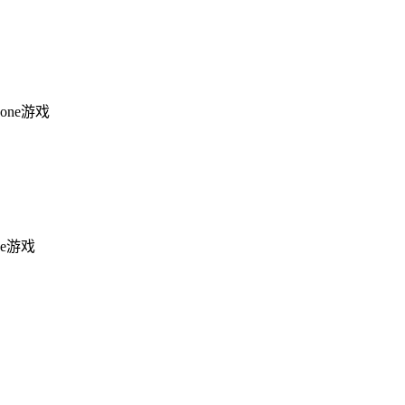
hone游戏
one游戏