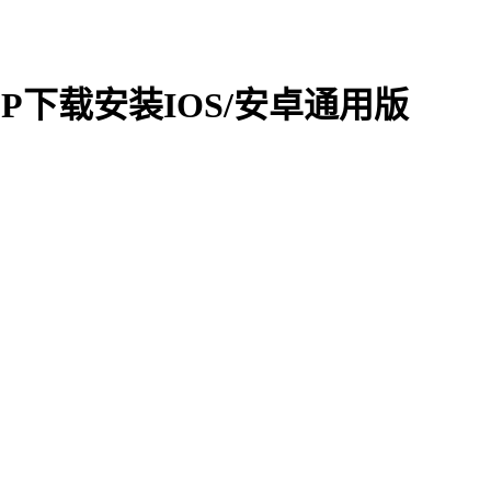
PP下载安装IOS/安卓通用版