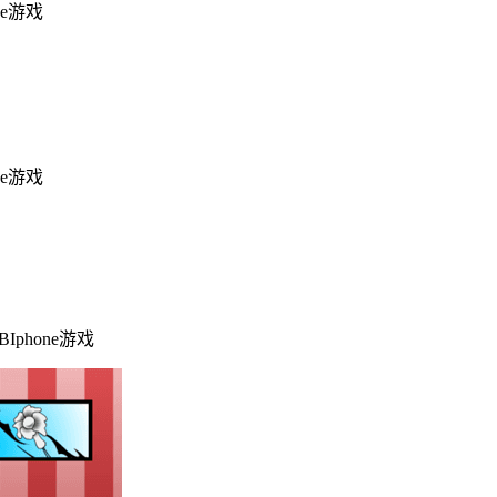
one游戏
one游戏
MB
Iphone游戏