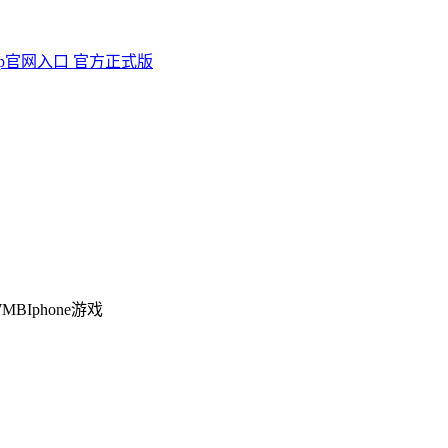
ep官网入口 官方正式版
.7MB
Iphone游戏