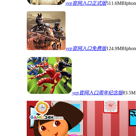
yep官网入口正式版
511.6MB
Iph
yep官网入口免费版
124.9MB
Iph
yep官网入口周年纪念版
83.5