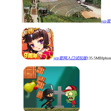
ye
yep官网入口试玩版
135.5MB
Iph