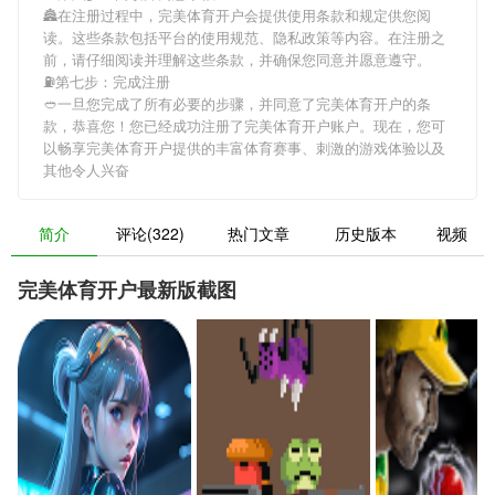
🏯在注册过程中，
完美体育开户
会提供使用条款和规定供您阅
读。这些条款包括平台的使用规范、隐私政策等内容。在注册之
前，请仔细阅读并理解这些条款，并确保您同意并愿意遵守。
⛽️第七步：完成注册
🥙一旦您完成了所有必要的步骤，并同意了
完美体育开户
的条
款，恭喜您！您已经成功注册了完美体育开户账户。现在，您可
以畅享
完美体育开户
提供的丰富体育赛事、刺激的游戏体验以及
其他令人兴奋
简介
评论(322)
热门文章
历史版本
视频
完美体育开户最新版截图