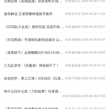
艾格拉斯《英雄战魂》全新资料片强势降临
作者:陆芳义 2026-08-06 01:49
迪哥解说 王者荣耀钟馗新手教学
作者:杜月言 2026-08-06 11:24
《COS乱斗女皇》身经百战 百战不殆 精彩游戏截图分享
作者:颜斌宽 2026-08-06 09:31
《大话西游》手游助玩家创业成功 山东专区持续火爆
作者:何航明 2026-08-06 05:09
《龙将斩千》运筹帷幄3月19日10:00震撼开启
作者:廖荷娣 2026-08-06 08:59
三九乱穿衣 《伏魔者》神装错不了！
作者:夏昌凝 2026-08-06 07:16
自创武学，掌上江湖！3月24日《白发魔女传》正版武侠来袭！
作者:宁群朗 2026-08-06 10:29
有什么仇什么怨《刀剑如梦》任务接到喘不过气
作者:司马凤利 2026-08-06 07:08
《新花千骨》妖神番外篇 3月15日版本更新公告
作者:苏义柔 2026-08-06 07:00