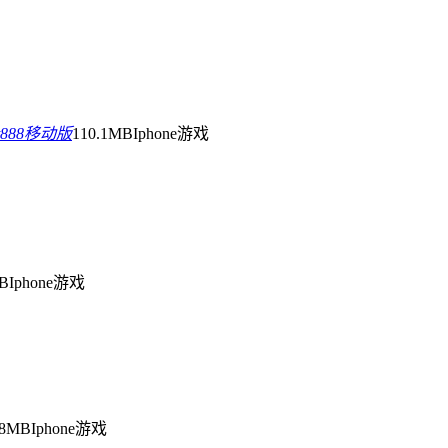
888移动版
110.1MB
Iphone游戏
MB
Iphone游戏
.8MB
Iphone游戏