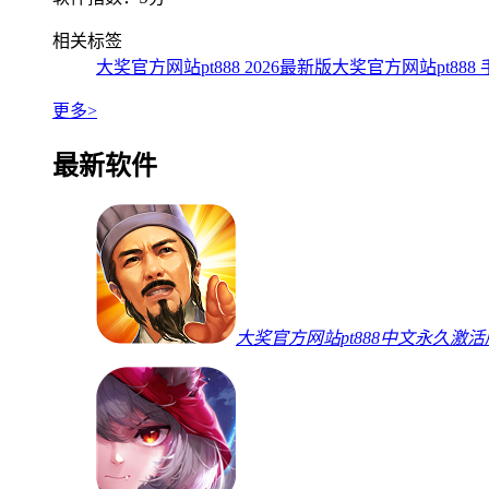
相关标签
大奖官方网站pt888 2026最新版
大奖官方网站pt888
更多>
最新软件
大奖官方网站pt888中文永久激活