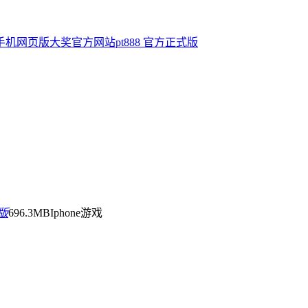
 手机网页版
大奖官方网站pt888 官方正式版
版
696.3MB
Iphone游戏