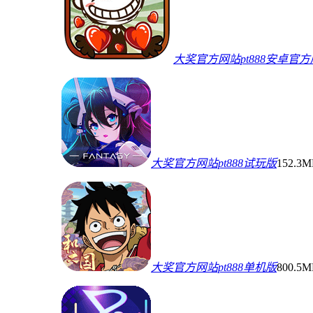
大奖官方网站pt888安卓官方
大奖官方网站pt888试玩版
152.3
大奖官方网站pt888单机版
800.5