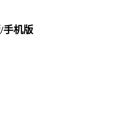
版/手机版