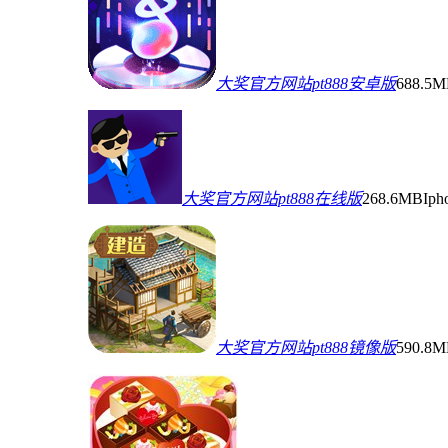
大奖官方网站pt888安卓版
688.5
大奖官方网站pt888在线版
268.6MB
Ip
大奖官方网站pt888镜像版
590.8