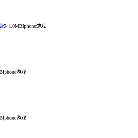
版
541.0MB
Iphone游戏
MB
Iphone游戏
MB
Iphone游戏