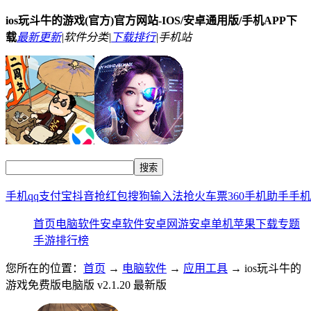
ios玩斗牛的游戏(官方)官方网站-IOS/安卓通用版/手机APP下
载
最新更新
|
软件分类|
下载排行
|
手机站
手机qq
支付宝
抖音
抢红包
搜狗输入法
抢火车票
360手机助手
手机
首页
电脑软件
安卓软件
安卓网游
安卓单机
苹果下载
专题
手游排行榜
您所在的位置：
首页
→
电脑软件
→
应用工具
→ ios玩斗牛的
游戏免费版电脑版 v2.1.20 最新版