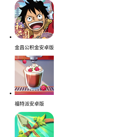
金昌公积金安卓版
福特派安卓版