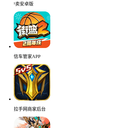
¹卖安卓版
信车管家APP
拉手网商家后台