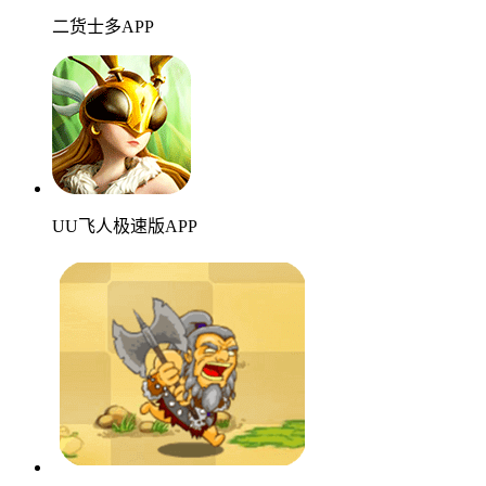
二货士多APP
UU飞人极速版APP