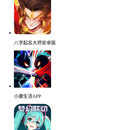
八字起名大师安卓版
小康生活APP