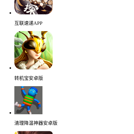
互联速递APP
转机宝安卓版
清理降温神器安卓版