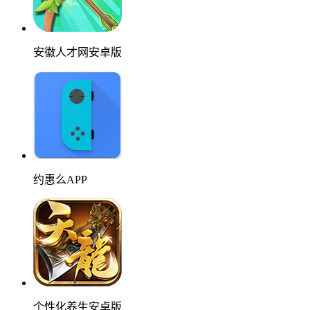
安徽人才网安卓版
约惠么APP
个性化养生安卓版