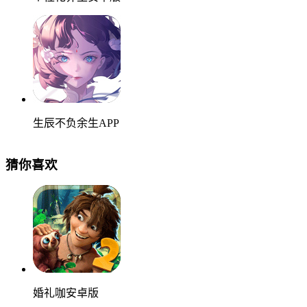
生辰不负余生APP
猜你喜欢
婚礼咖安卓版