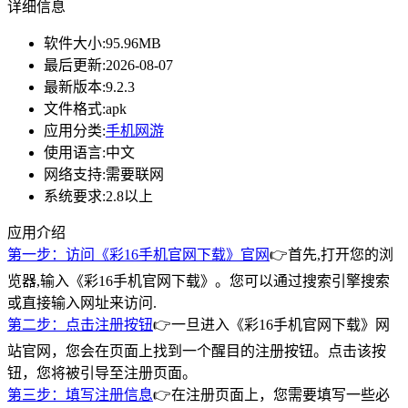
详细信息
软件大小:
95.96MB
最后更新:
2026-08-07
最新版本:
9.2.3
文件格式:
apk
应用分类:
手机网游
使用语言:
中文
网络支持:
需要联网
系统要求:
2.8以上
应用介绍
第一步：访问《彩16手机官网下载》官网
👉首先,打开您的浏
览器,输入《彩16手机官网下载》。您可以通过搜索引擎搜索
或直接输入网址来访问.
第二步：点击注册按钮
👉一旦进入《彩16手机官网下载》网
站官网，您会在页面上找到一个醒目的注册按钮。点击该按
钮，您将被引导至注册页面。
第三步：填写注册信息
👉在注册页面上，您需要填写一些必