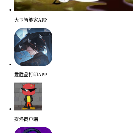
大卫智能家APP
爱胜品打印APP
提洛商户端