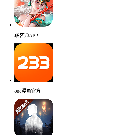
联客通APP
one漫画官方