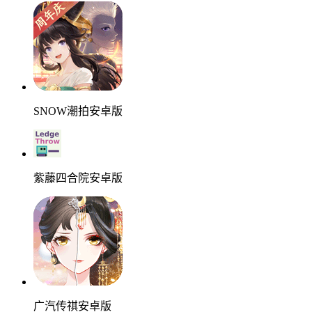
SNOW潮拍安卓版
紫藤四合院安卓版
广汽传祺安卓版