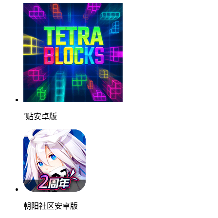
´贴安卓版
朝阳社区安卓版