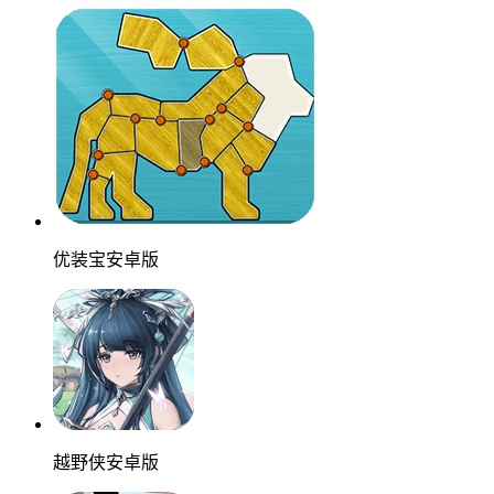
优装宝安卓版
越野侠安卓版