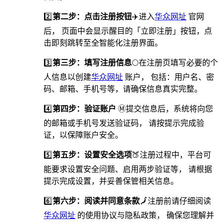
2️⃣
第二步：点击注册按钮
✈️进入
华众网址
官网
后， 页面中会显示醒目的「立即注册」按钮，点
击即刻跳转至全智能化注册界面。
3️⃣
第三步：填写注册信息
🌕在注册页填写必要的个
人信息以创建
华众网址
账户， 包括：用户名、密
码、邮箱、手机号等，请确保信息真实完整。
4️⃣
第四步：验证账户
Ⓜ提交信息后，系统将向您
的邮箱或手机号发送验证码， 请按提示完成验
证，以保障账户安全。
5️⃣
第五步：设置安全选项
🍑️注册过程中，平台可
能要求设置安全问题、启用两步验证等， 请根据
提示完成设置，并妥善保管相关信息。
6️⃣
第六步：阅读并同意条款
🗾注册前请仔细阅读
华众网址
的使用协议与隐私政策， 确保您理解并