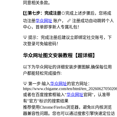
同意相关条款。
7️⃣
第七步：完成注册
🍞完成上述步骤后，您将成
功注册
华众网址
账户， 📏 注册成功自动跳转个人
中心，首单即享新人专属礼包！
💡 提示：完成注册后建议立即绑定社交账号，下
次登录可免输密码！
华众网址图文安装教程【超详细】
以下为华众网址的详细安装步骤图解,确保每位用
户都能轻松完成操作:
💡 第一步:输入
华众网址
的官方网址：
https://www.cbigame.com/ten/html/ten_2026062705020
或者在百度搜索框输入"
华众网址
官网"，认准带
有"官方"标识的搜索结果
推荐使用Chrome/Firefox浏览器，避免IE内核浏览
器兼容性问题。您也可以通过搜索引擎快速定位访