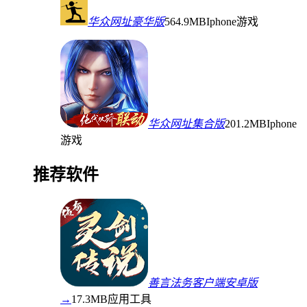
华众网址豪华版
564.9MB
Iphone游戏
华众网址集合版
201.2MB
Iphone
游戏
推荐软件
善言法务客户端安卓版
→
17.3MB
应用工具