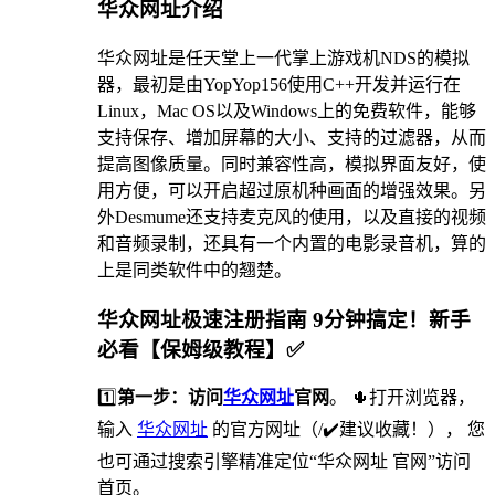
华众网址介绍
华众网址是任天堂上一代掌上游戏机NDS的模拟
器，最初是由YopYop156使用C++开发并运行在
Linux，Mac OS以及Windows上的免费软件，能够
支持保存、增加屏幕的大小、支持的过滤器，从而
提高图像质量。同时兼容性高，模拟界面友好，使
用方便，可以开启超过原机种画面的增强效果。另
外Desmume还支持麦克风的使用，以及直接的视频
和音频录制，还具有一个内置的电影录音机，算的
上是同类软件中的翘楚。
华众网址极速注册指南 9分钟搞定！新手
必看【保姆级教程】✅
1️⃣
第一步：访问
华众网址
官网
。 🌵打开浏览器，
输入
华众网址
的官方网址（/✔️建议收藏！）， 您
也可通过搜索引擎精准定位“华众网址 官网”访问
首页。