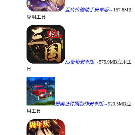
互传传输助手安卓版→
157.6MB
应用工具
后备箱安卓版→
575.9MB
应用工
具
最美证件照制作安卓版→
920.5MB
应
用工具