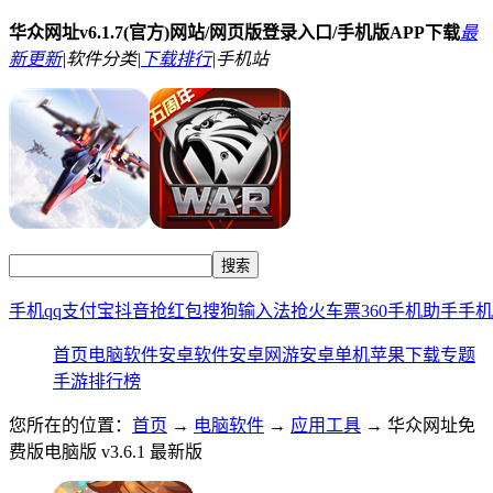
华众网址v6.1.7(官方)网站/网页版登录入口/手机版APP下载
最
新更新
|
软件分类|
下载排行
|
手机站
手机qq
支付宝
抖音
抢红包
搜狗输入法
抢火车票
360手机助手
手机
首页
电脑软件
安卓软件
安卓网游
安卓单机
苹果下载
专题
手游排行榜
您所在的位置：
首页
→
电脑软件
→
应用工具
→ 华众网址免
费版电脑版 v3.6.1 最新版