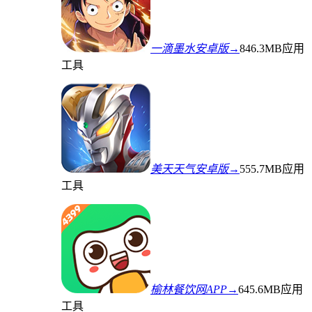
一滴墨水安卓版→
846.3MB
应用
工具
美天天气安卓版→
555.7MB
应用
工具
榆林餐饮网APP→
645.6MB
应用
工具