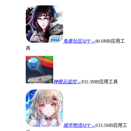
兔豪社区APP→
80.0MB
应用工
具
神眼云监控→
832.3MB
应用工具
城市物流APP→
633.5MB
应用工