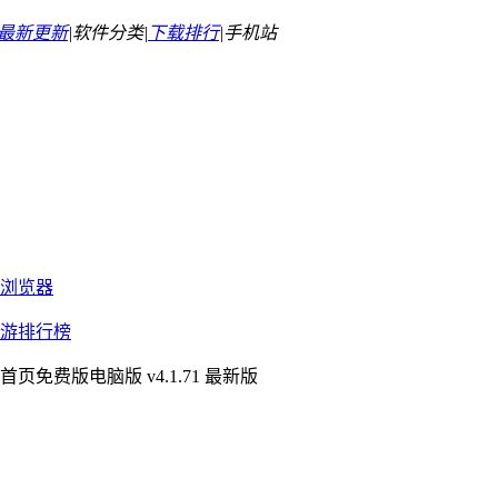
最新更新
|
软件分类|
下载排行
|
手机站
浏览器
游排行榜
页免费版电脑版 v4.1.71 最新版