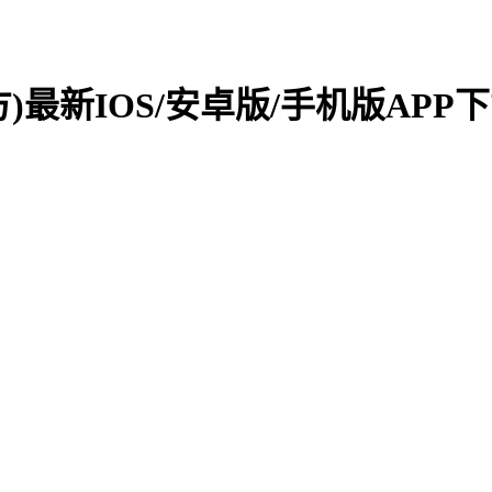
方)最新IOS/安卓版/手机版APP