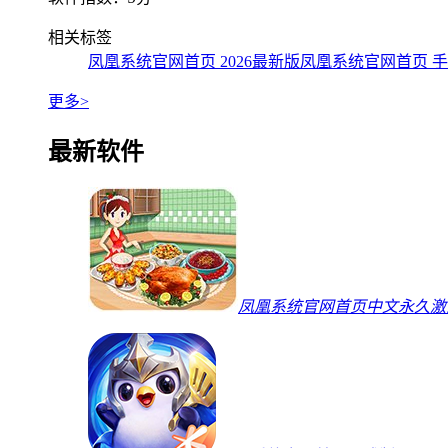
相关标签
凤凰系统官网首页 2026最新版
凤凰系统官网首页 
更多>
最新软件
凤凰系统官网首页中文永久激