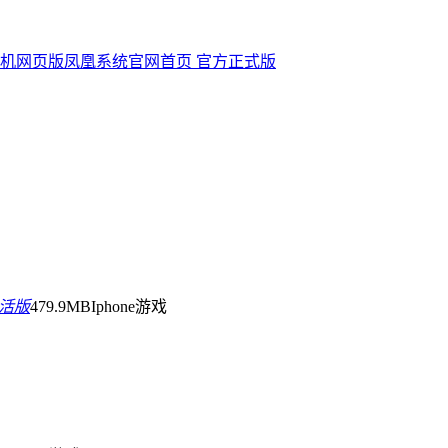
手机网页版
凤凰系统官网首页 官方正式版
活版
479.9MB
Iphone游戏