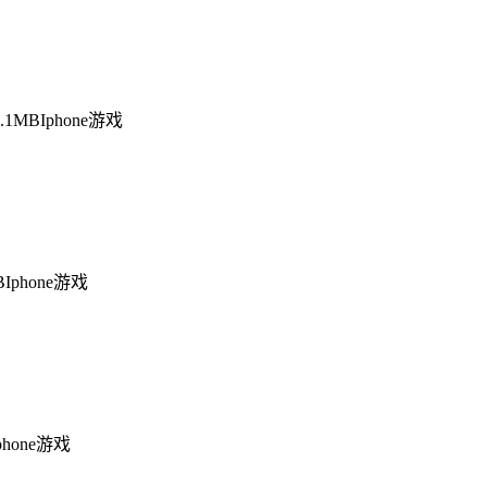
5.1MB
Iphone游戏
B
Iphone游戏
phone游戏