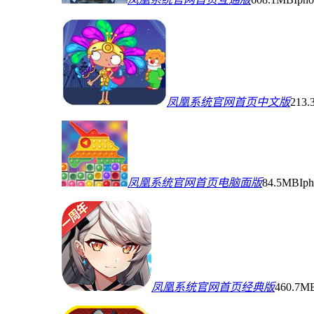
凤凰系统官网首页中文版
213
凤凰系统官网首页电脑面版
84.5MB
Ip
凤凰系统官网首页经典版
460.7M