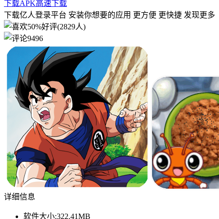
下载APK
高速下载
下载亿人登录平台 安装你想要的应用 更方便 更快捷 发现更多
50%好评(2829人)
9496
详细信息
软件大小:
322.41MB