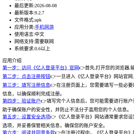
最后更新:
2026-08-08
最新版本:
9.2.7
文件格式:
apk
应用分类:
手机网游
使用语言:
中文
网络支持:
需要联网
系统要求:
0.6以上
应用介绍
第一步：访问《亿人登录平台》官网
👉首先,打开您的浏览器
第二步：点击注册按钮
👉一旦进入《亿人登录平台》网站官
第三步：填写注册信息
👉在注册页面上，您需要填写一些必
信息，以确保顺利完成注册。
第四步：验证账户
👉填写完个人信息后，您可能需要进行账
助于确保账户的安全性，并防止不法分子滥用您的个人信息。
第五步：设置安全选项
👉《亿人登录平台》网站通常要求您
选项，并妥善保管相关信息，确保您的账户安全。
第六步：阅读并同意条款
👉在注册过程中，《亿人登录平台