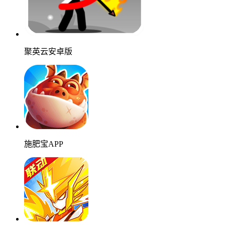
聚英云安卓版
施肥宝APP