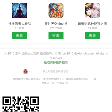
神器酒鬼大极品
新世界Online M
镇魂街武神躯官方版
0.17GB
773.72MB
34.1MB
查看
查看
查看
© 2010 至今 云胜app官网 版权所有。© Since 2010 daxiongtv.com . All rights
reserved.
版权保护投诉指引
・
网上有害信息举报专区
增值电信业务经营许可证：粤B2-20030330号-1
网络出版服务许可证：（署）
网出证（京）字第827号