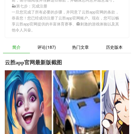
🏜第七步：完成注册
一旦您完成了所有必要的步骤，并同意了云胜app官网的条款，
恭喜您！您已经成功注册了云胜app官网账户。现在，您可以畅
享云胜app官网提供的丰富体育赛事、🏤刺激的游戏体验以及其
他令人兴奋。
简介
评论(187)
热门文章
历史版本
云胜app官网最新版截图