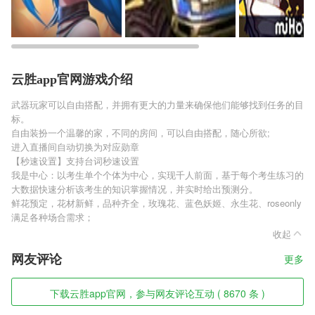
云胜app官网游戏介绍
武器玩家可以自由搭配，并拥有更大的力量来确保他们能够找到任务的目
标。
自由装扮一个温馨的家，不同的房间，可以自由搭配，随心所欲;
进入直播间自动切换为对应勋章
【秒速设置】支持台词秒速设置
我是中心：以考生单个个体为中心，实现千人前面，基于每个考生练习的
大数据快速分析该考生的知识掌握情况，并实时给出预测分。
鲜花预定，花材新鲜，品种齐全，玫瑰花、蓝色妖姬、永生花、roseonly
满足各种场合需求；
收起
网友评论
更多
下载云胜app官网，参与网友评论互动 ( 8670 条 )