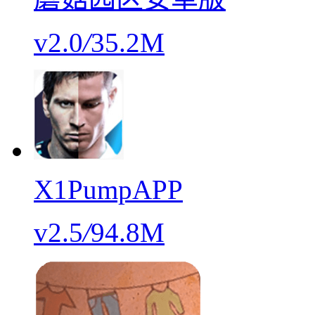
v2.0
/
35.2M
X1PumpAPP
v2.5
/
94.8M