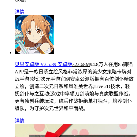
详情
贝果安卓版 V3.5.89 安卓版
323.68M
94.8万人在用
85御猫
APP是一款日系立绘风格非常浓厚的美少女策略卡牌对
战手游!梦幻次元手游官网安卓公测版拥有百位剑仆精致
立绘，创造二次元日系和风唯美世界;Live 2D技术，轻
抚剑仆与之互动;游戏中率领刀剑萌娘与真魔联盟作战，
更有独创兵装玩法，统兵作战拒绝单打独斗，培养剑仆
编队，为守护次元世界和平而战。
详情