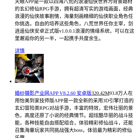
天眼APP是一款以四海八荒的浪漫仙侠世界为背景题材
的玄幻修仙RPG手游，拥有超清写实的游戏画面，经典
浪漫的仙侠故事剧情，海量刻画精细的仙侠职业角色任
你挑选，自由的培养这些角色，八荒世界任你主宰，剑
逍遥仙侠安卓正式版v1.0.0.1浪漫的情缘系统，可以在这
里邂逅你的另一半，一起携手共度余生。
详情
婚纱摄影产业网APP V8.2.60 安卓版
320.42M
93.8万人在
用
怡美到家技师版APP是一款全新的采用3D引擎打造的
玄幻冒险类RPG对战手游，丰富的特效，宏伟壮丽的景
色，高度还原了小说的经典情节。超炫酷华丽的战斗技
能，各种技能自由搭配组合，体验精彩修仙战斗，还能
召集海量玩家共同挑战强大boss，体验最为精彩的修仙
乐趣。