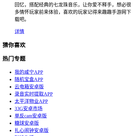
回忆，搭配经典的七龙珠音乐，让你爱不释手，想必很
多情怀玩家前来体验，喜欢的玩家记得来趣趣手游网下
载吧。
详情
猜你喜欢
热门专题
我的咸宁APP
随机宝盒APP
云电箱安卓版
录音实时提取APP
太平洋物业APP
33G安卓市场
单反cam安卓版
糖球安卓版
扎心闹钟安卓版