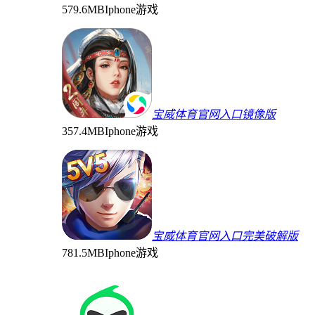
579.6MB
Iphone游戏
宝威体育官网入口镜像版
357.4MB
Iphone游戏
宝威体育官网入口完美破解版
781.5MB
Iphone游戏