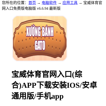
您所在的位置：
首页
→
电脑软件
→
应用工具
→ 宝威体育官
网入口免费版电脑版 v6.6.94 最新版
宝威体育官网入口(综
合)APP下载安装IOS/安卓
通用版/手机app