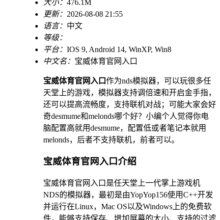
大小：
476.1M
更新：
2026-08-08 21:55
语言：
中文
等级：
平台：
IOS 9, Android 14, WinXP, Win8
中文名：
宝威体育官网入口
宝威体育官网入口
作为nds模拟器，可以玩很多任
天堂上的游戏，模拟器支持调倍速和开启金手指，
还可以提高流畅度，支持联机对战；可能大家会好
奇desmume和melonds哪个好？小编个人觉得你电
脑配置高就用desmume，配置低或者笔记本就用
melonds，后者不支持联机，前者可以。
宝威体育官网入口介绍
宝威体育官网入口是任天堂上一代掌上游戏机
NDS的模拟器，最初是由YopYop156使用C++开发
并运行在Linux，Mac OS以及Windows上的免费软
件，能够支持保存、增加屏幕的大小、支持的过滤