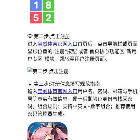
💡 第二步:点击注册
进入
宝威体育官网入口
首页后，点击导航栏或页面
显眼位置的“注册”按钮 或者 首页核心功能区"新用
户专区"模块，跳转至用户注册页面。
💡 第三步:注册信息填写规范指南
输入
宝威体育官网入口
用户名、密码、邮箱与手机
号等真实有效信息，便于后期验证身份与找回密
码。组合规则：支持中英文+数字组合；推荐使用
密码管理器生成。