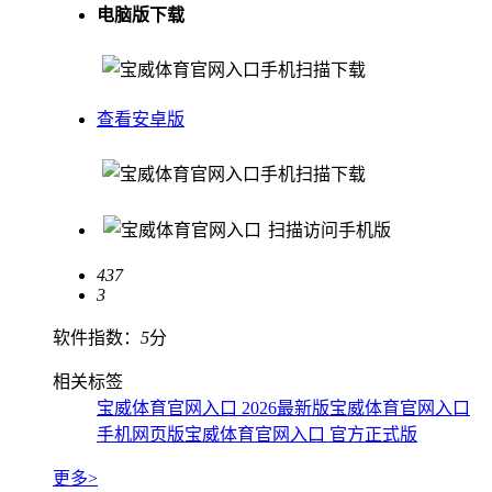
电脑版下载
手机扫描下载
查看安卓版
手机扫描下载
扫描访问手机版
437
3
软件指数：
5
分
相关标签
宝威体育官网入口 2026最新版
宝威体育官网入口
手机网页版
宝威体育官网入口 官方正式版
更多>