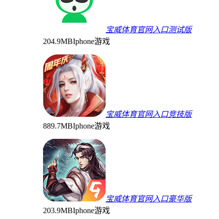
宝威体育官网入口测试版
204.9MB
Iphone游戏
宝威体育官网入口竞技版
889.7MB
Iphone游戏
宝威体育官网入口豪华版
203.9MB
Iphone游戏