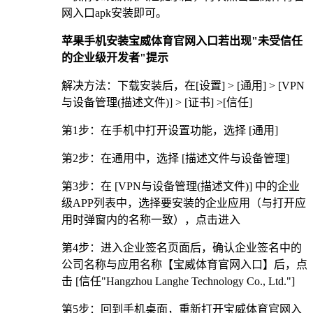
网入口apk安装即可。
苹果手机安装宝威体育官网入口若出现"未受信任
的企业级开发者"提示
解决方法：下载安装后，在[设置] > [通用] > [VPN
与设备管理(描述文件)] > [证书] >[信任]
第1步：在手机中打开设置功能，选择 [通用]
第2步：在通用中，选择 [描述文件与设备管理]
第3步：在 [VPN与设备管理(描述文件)] 中的企业
级APP列表中，选择要安装的企业应用（与打开应
用时弹窗内的名称一致），点击进入
第4步：进入企业签名页面后，确认企业签名中的
公司名称与应用名称【宝威体育官网入口】后，点
击 [信任"Hangzhou Langhe Technology Co., Ltd."]
第5步：回到手机桌面，重新打开宝威体育官网入