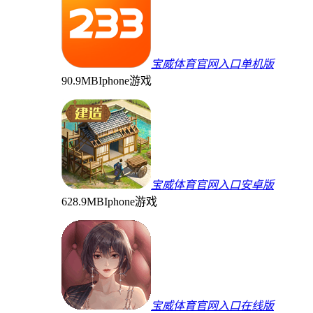
宝威体育官网入口单机版
90.9MB
Iphone游戏
宝威体育官网入口安卓版
628.9MB
Iphone游戏
宝威体育官网入口在线版