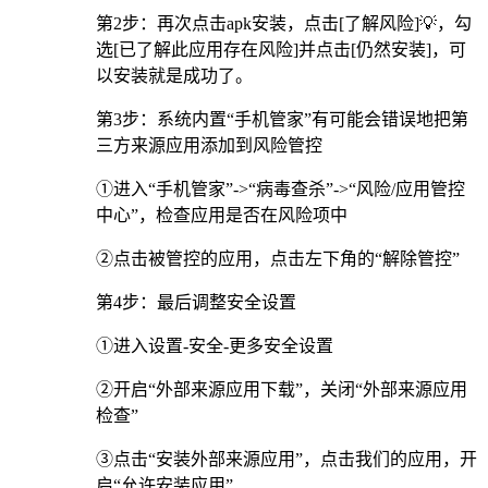
第2步：再次点击apk安装，点击[了解风险]💡，勾
选[已了解此应用存在风险]并点击[仍然安装]，可
以安装就是成功了。
第3步：系统内置“手机管家”有可能会错误地把第
三方来源应用添加到风险管控
①进入“手机管家”->“病毒查杀”->“风险/应用管控
中心”，检查应用是否在风险项中
②点击被管控的应用，点击左下角的“解除管控”
第4步：最后调整安全设置
①进入设置-安全-更多安全设置
②开启“外部来源应用下载”，关闭“外部来源应用
检查”
③点击“安装外部来源应用”，点击我们的应用，开
启“允许安装应用”