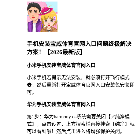
手机安装宝威体育官网入口问题终极解决
方案！【2026最新版】
小米手机安装宝威体育官网入口
小米手机若提示无法安装，就必须打开飞行模式
🌚，然后重新打开宝威体育官网入口安装包安装即
可。
华为手机安装宝威体育官网入口
第1步：华为harmony os系统需要关闭【✅纯净模
式】，点击设置，上方搜索栏直接搜索【纯净】就
可以看到啦！然后点击进入将增强保护关闭。