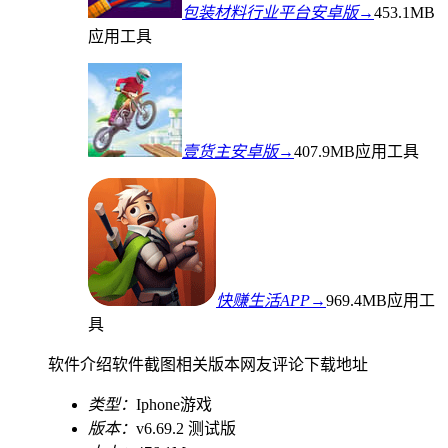
包装材料行业平台安卓版→
453.1MB
应用工具
壹货主安卓版→
407.9MB
应用工具
快赚生活APP→
969.4MB
应用工
具
软件介绍
软件截图
相关版本
网友评论
下载地址
类型：
Iphone游戏
版本：
v6.69.2 测试版