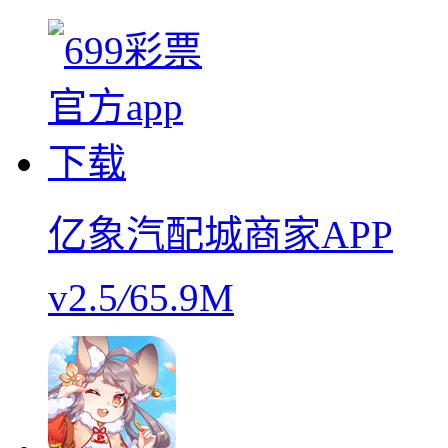
亿象汽配城商家APP
v2.5
/
65.9M