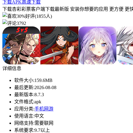
下载APK
高速下载
下载杏彩彩票客户端下载最新版 安装你想要的应用 更方便 更快
30%好评(1855人)
3792
详细信息
软件大小:
159.6MB
最后更新:
2026-08-08
最新版本:
8.7.3
文件格式:
apk
应用分类:
手机网游
使用语言:
中文
网络支持:
需要联网
系统要求:
9.7以上