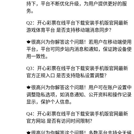
持下，平台不断优化升级，为用户提供更好的服
务。
Q2：开心彩票在线平台下载安装手机版官网最新
游戏体育平台 是否支持移动端消息同步？
🍁很高兴为你解答这个问题！若用户在移动端使用
平台，平台可同步站内消息和通知，保证跨设备使
用一致性。
Q3：开心彩票在线平台下载安装手机版官网最新
官方正规入口 是否支持隐私设置调整？
🍁很高兴为你解答这个问题！用户可在账户设置中
调整隐私选项，如消息通知、公开资料和操作记录
显示，保护个人信息。
Q4：开心彩票在线平台下载安装手机版官网最新
官方网站 是否有访问时间限制？
🍁很高兴为你解答这个问题！多数平台支持全天候