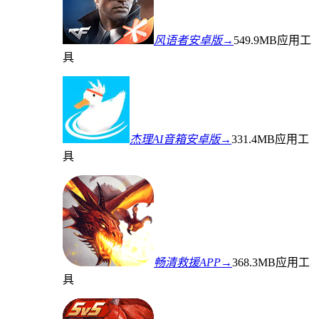
风语者安卓版→
549.9MB
应用工
具
杰理AI音箱安卓版→
331.4MB
应用工
具
畅清救援APP→
368.3MB
应用工
具