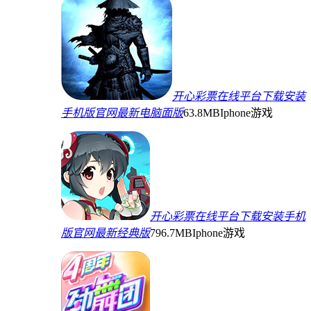
开心彩票在线平台下载安装
手机版官网最新电脑面版
63.8MB
Iphone游戏
开心彩票在线平台下载安装手机
版官网最新经典版
796.7MB
Iphone游戏