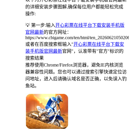
的详细安装步骤图解,确保每位用户都能轻松完成
操作:
💡 第一步:输入
开心彩票在线平台下载安装手机版
官网最新
的官方网址：
https://www.cbigame.com/ten/html/ten_2026062105020
或者在百度搜索框输入"
开心彩票在线平台下载安
装手机版官网最新
官网"，认准带有"官方"标识的
搜索结果
推荐使用Chrome/Firefox浏览器，避免IE内核浏览
器兼容性问题。您也可以通过搜索引擎快速定位访
问地址，进入后请确认域名是否正确，以免误入钓
鱼站。