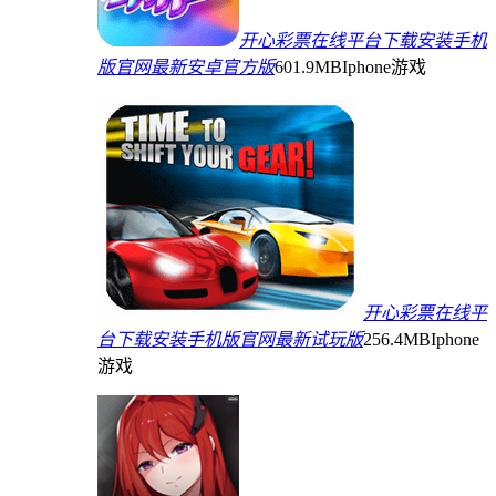
开心彩票在线平台下载安装手机
版官网最新安卓官方版
601.9MB
Iphone游戏
开心彩票在线平
台下载安装手机版官网最新试玩版
256.4MB
Iphone
游戏