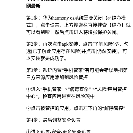
网最新
第1步：华为harmony os系统需要关闭【✅纯净模
式】，点击设置，上方搜索栏直接搜索【纯净】就
可以看到啦！然后点击进入将增强保护关闭。
第2步：再次点击apk安装，点击[了解风险]💡，勾
选[已了解此应用存在风险]并点击[仍然安装]，可
以安装就是成功了。
第3步：系统内置“手机管家”有可能会错误地把第
三方来源应用添加到风险管控
①进入“手机管家”->“病毒查杀”->“风险/应用管控
中心”，检查应用是否在风险项中
②点击被管控的应用，点击左下角的“解除管控”
第4步：最后调整安全设置
①进入设置-安全-更多安全设置