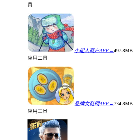
具
小能人商户APP→
497.8MB
应用工具
品牌女鞋网APP→
734.8MB
应用工具