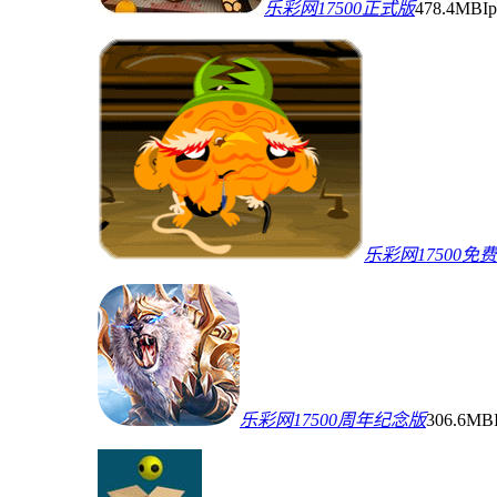
乐彩网17500正式版
478.4MB
I
乐彩网17500免
乐彩网17500周年纪念版
306.6MB