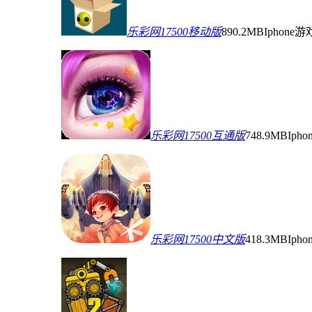
乐彩网17500移动版
890.2MB
Iphone游
乐彩网17500互通版
748.9MB
Iph
乐彩网17500中文版
418.3MB
Iph