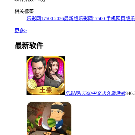
相关标签
乐彩网17500 2026最新版
乐彩网17500 手机网页版
乐
更多>
最新软件
乐彩网17500中文永久激活版
346