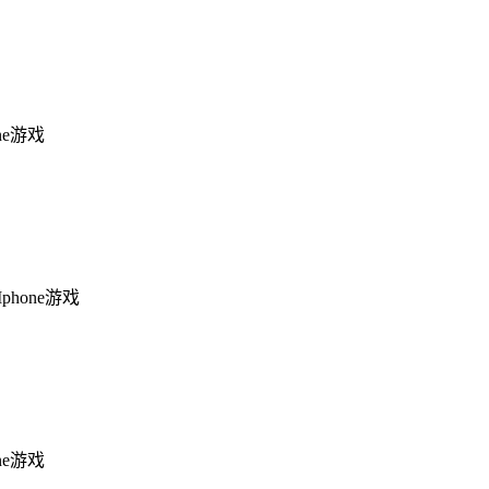
one游戏
Iphone游戏
one游戏