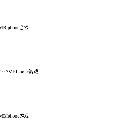
1MB
Iphone游戏
319.7MB
Iphone游戏
8MB
Iphone游戏