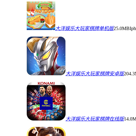
大洋娱乐大玩家棋牌单机版
25.0MB
Ip
大洋娱乐大玩家棋牌安卓版
204.
大洋娱乐大玩家棋牌在线版
14.0