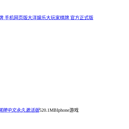
牌 手机网页版
大洋娱乐大玩家棋牌 官方正式版
棋牌中文永久激活版
520.1MB
Iphone游戏