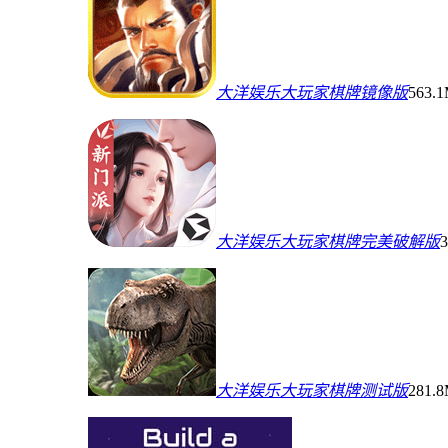
大洋娱乐大玩家棋牌镜像版
563.
大洋娱乐大玩家棋牌完美破解版
大洋娱乐大玩家棋牌测试版
281.