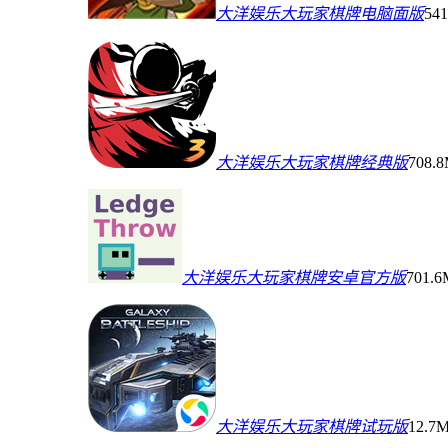
大洋娱乐大玩家棋牌电脑面版
54
大洋娱乐大玩家棋牌经典版
708.
大洋娱乐大玩家棋牌安卓官方版
701.
大洋娱乐大玩家棋牌试玩版
12.7