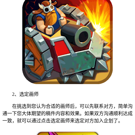
2、选定画师
在挑选到您认为合适的画师后，可以先联系对方，简单沟
通一下您大体期望的稿件内容和效果。如果双方沟通顺利达成
一致，就可以通过点击选定画师来选定对方加入企划了。