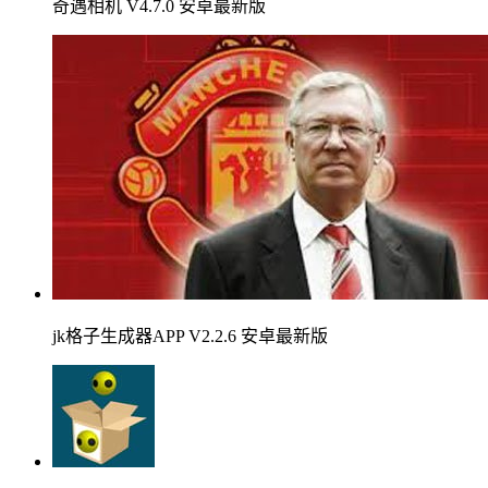
奇遇相机 V4.7.0 安卓最新版
jk格子生成器APP V2.2.6 安卓最新版