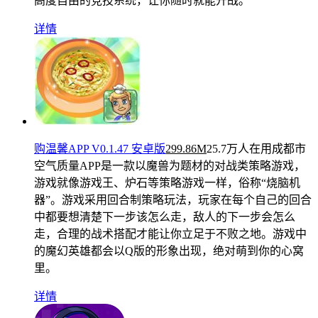
高度自由的竞技系统，让你随时就能开战。
详情
购温馨APP V0.1.47 安卓版
299.86M
25.7万人在用
成都市
空气质量APP是一款以魔兽为题材的对战类策略游戏，
游戏就像游戏王、炉石等策略游戏一样，俗称“烧脑机
器”。游戏采用回合制策略玩法，玩家在每个自己的回合
中都要想清楚下一步该怎么走，敌人的下一步会怎么
走，合理的战术搭配才能让你立足于不败之地。游戏中
的魔幻英雄都会以Q版的形象出现，绝对萌到你的心窝
里。
详情