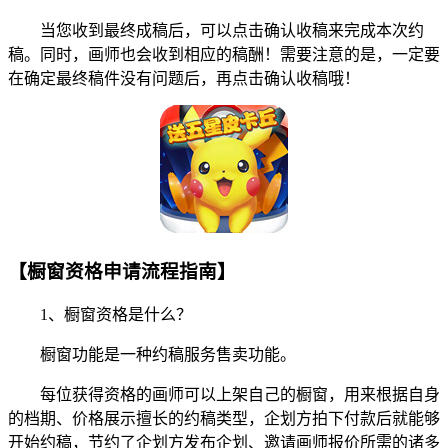
当您收到最终成稿后，可以点击确认收稿来完成本次约
稿。同时，画师也会收到相应的稿酬！需要注意的是，一定要
在确定最终稿件没有问题后，再点击确认收稿哦！
【橱窗资格申请流程指南】
1、橱窗资格是什么？
橱窗功能是一种约稿服务售卖功能。
每位获得资格的画师可以上架自己的橱窗，用来根据自身
的档期、价格展示擅长的约稿类型，企划方拍下付款后就能够
开始约稿，节约了企划方发布企划、邀请画师报价所需的诸多