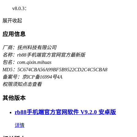
v8.0.3：
展开
收起
应用信息
厂商：抚州科技有限公司
名称：rb88手机端官方官网官方最新版
包名：com.qixin.mihuas
MD5：5C674CBA56A99BF5B9522CD2C4C5CBA8
备案号：京ICP备16994号4A
权限须知
点击查看
其他版本
rb88手机端官方官网软件 V9.2.0 安卓版
详情