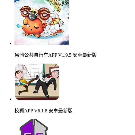
易驰公共自行车APP V1.9.5 安卓最新版
校狐APP V6.1.8 安卓最新版