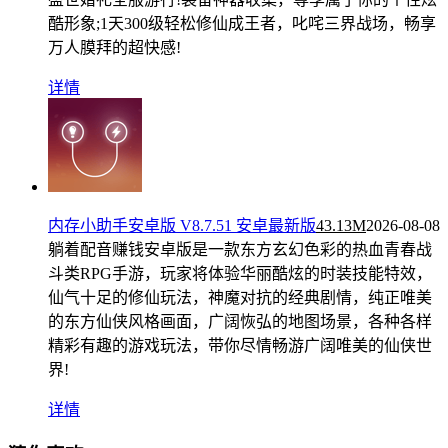
酷形象;1天300级轻松修仙成王者，叱咤三界战场，畅享
万人膜拜的超快感!
详情
内存小助手安卓版 V8.7.51 安卓最新版
43.13M
2026-08-08
躺着配音赚钱安卓版是一款东方玄幻色彩的热血青春战
斗类RPG手游，玩家将体验华丽酷炫的时装技能特效，
仙气十足的修仙玩法，神魔对抗的经典剧情，纯正唯美
的东方仙侠风格画面，广阔恢弘的地图场景，各种各样
精彩有趣的游戏玩法，带你尽情畅游广阔唯美的仙侠世
界!
详情