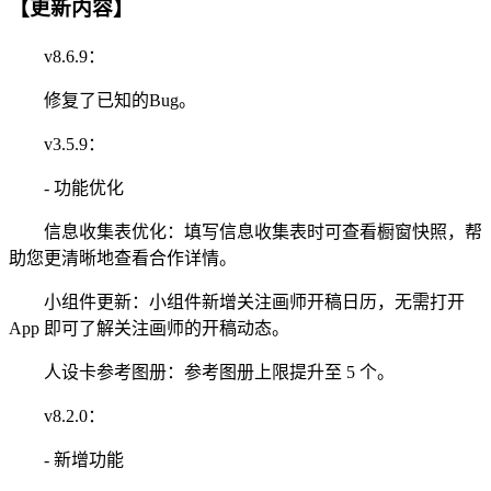
【更新内容】
v8.6.9：
修复了已知的Bug。
v3.5.9：
- 功能优化
信息收集表优化：填写信息收集表时可查看橱窗快照，帮
助您更清晰地查看合作详情。
小组件更新：小组件新增关注画师开稿日历，无需打开
App 即可了解关注画师的开稿动态。
人设卡参考图册：参考图册上限提升至 5 个。
v8.2.0：
- 新增功能