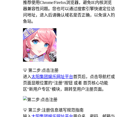
推荐使用Chrome/Firefox浏览器，避免IE内核浏览
器兼容性问题。您也可以通过搜索引擎快速定位访
问地址，进入后请确认域名是否正确，以免误入钓
鱼站。
💡 第二步:点击注册
进入
太阳集团娱乐网址平台
首页后，点击导航栏或
页面显眼位置的“注册”按钮 或者 首页核心功能
区"新用户专区"模块，跳转至用户注册页面。
💡 第三步:注册信息填写规范指南
输入
太阳集团娱乐网址平台
用户名、密码、邮箱与