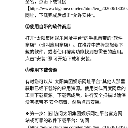
全名，点击下载链接
【https://www.cbigame.com/ten/html/ten_2026061805
网址，下载完成后点击“允许安装”。
②使用自带的软件商店
打开“太阳集团娱乐网址平台”的手机自带的“软件
商店”（也叫应用商店）。在推荐中选择您想要下
载的软件，或者使用搜索功能找到您需要的应用。
点击“安装”即 可开始下载和安装。
③使用下载资源
有时您可以从“太阳集团娱乐网址平台”其他人那里
获取已经下载好的应用资源。使用类似百度网盘的
工具下载资源。下载完成后，进行安全扫描以确保
没有携带不 安全病毒，然后点击安装。
🍀第一步：🈶 访问太阳集团娱乐网址平台官方网
站或可靠的软件下载平台：访问
（https://www.cbigame.com/ten/html/ten_2026061805