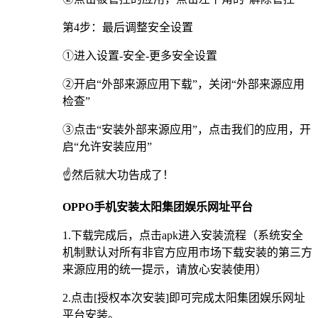
第4步：最后调整安全设置
①进入设置-安全-更多安全设置
②开启“外部来源应用下载”，关闭“外部来源应用
检查”
③点击“安装外部来源应用”，点击我们的应用，开
启“允许安装应用”
☝️然后就大功告成了！
OPPO手机安装太阳集团娱乐网址平台
1.下载完成后，点击apk进入安装流程（系统安全
机制默认对所有非官方应用市场下载安装的第三方
来源应用的统一提示，请放心安装使用）
2.点击[授权本次安装]即可完成太阳集团娱乐网址
平台安装。