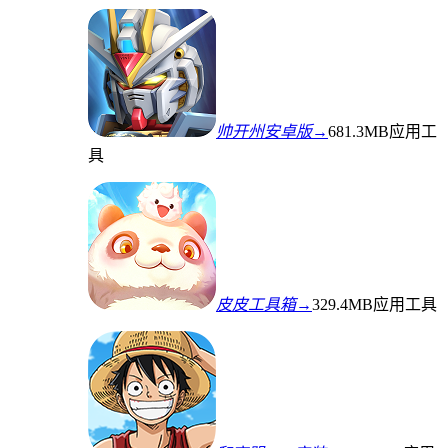
帅开州安卓版→
681.3MB
应用工
具
皮皮工具箱→
329.4MB
应用工具