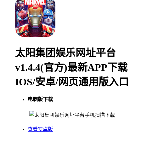
太阳集团娱乐网址平台
v1.4.4(官方)最新APP下载
IOS/安卓/网页通用版入口
电脑版下载
手机扫描下载
查看安卓版