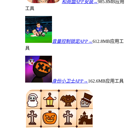
和商盟APP安装→
985.8MB
应用
工具
音量控制锁定APP→
612.8MB
应用工
具
身份小卫士APP→
162.6MB
应用工具