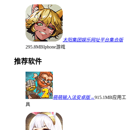
太阳集团娱乐网址平台集合版
295.8MB
Iphone游戏
推荐软件
萌萌输入法安卓版→
915.1MB
应用工
具