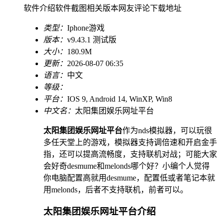
软件介绍
软件截图
相关版本
网友评论
下载地址
类型：
Iphone游戏
版本：
v9.43.1 测试版
大小：
180.9M
更新：
2026-08-07 06:35
语言：
中文
等级：
平台：
IOS 9, Android 14, WinXP, Win8
中文名：
太阳集团娱乐网址平台
太阳集团娱乐网址平台
作为nds模拟器，可以玩很
多任天堂上的游戏，模拟器支持调倍速和开启金手
指，还可以提高流畅度，支持联机对战；可能大家
会好奇desmume和melonds哪个好？小编个人觉得
你电脑配置高就用desmume，配置低或者笔记本就
用melonds，后者不支持联机，前者可以。
太阳集团娱乐网址平台介绍