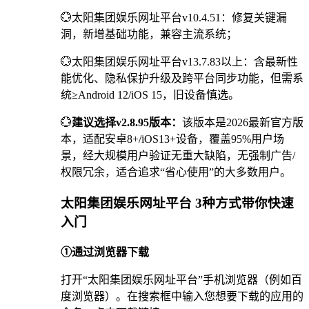
💮太阳集团娱乐网址平台v10.4.51：修复关键漏
洞，新增基础功能，兼容主流系统；
💮太阳集团娱乐网址平台v13.7.83以上：含最新性
能优化、隐私保护升级及跨平台同步功能，但需系
统≥Android 12/iOS 15，旧设备慎选。
💮
建议选择v2.8.95版本：
该版本是2026最新官方版
本，适配安卓8+/iOS13+设备，覆盖95%用户场
景，经大规模用户验证无重大缺陷，无强制广告/
权限冗余，适合追求“省心使用”的大多数用户。
太阳集团娱乐网址平台 3种方式带你快速
入门
①通过浏览器下载
打开“太阳集团娱乐网址平台”手机浏览器（例如百
度浏览器）。在搜索框中输入您想要下载的应用的