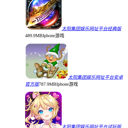
太阳集团娱乐网址平台经典版
489.9MB
Iphone游戏
太阳集团娱乐网址平台安卓
官方版
787.9MB
Iphone游戏
太阳集团娱乐网址平台试玩版