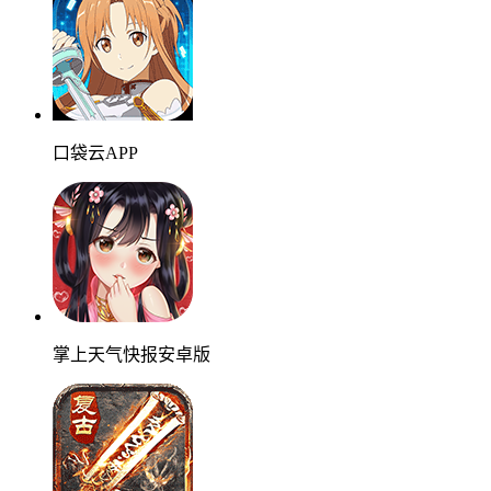
口袋云APP
掌上天气快报安卓版