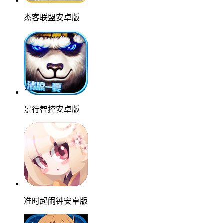
杰客联盟安卓版
景行智控安卓版
准时起闹钟安卓版