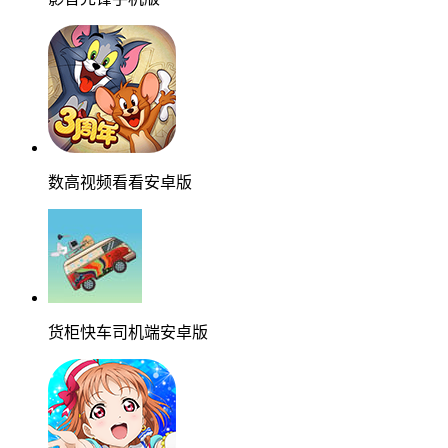
数高视频看看安卓版
货柜快车司机端安卓版