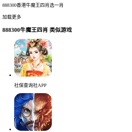
888300香港牛魔王四肖选一肖
加载更多
888300牛魔王四肖 类似游戏
社保查询社APP