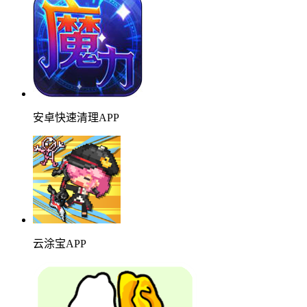
安卓快速清理APP
云涂宝APP