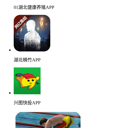
01湖北健康养殖APP
湖北楠竹APP
兴图快投APP