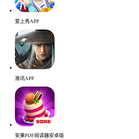
爱上秀APP
渔讯APP
安果PDF阅读器安卓版