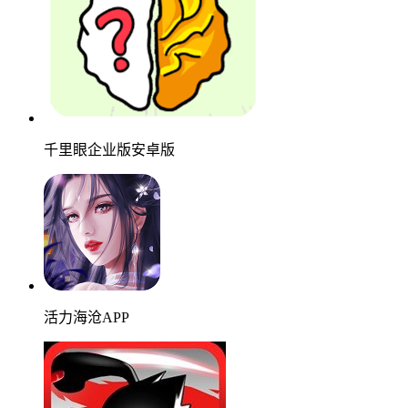
千里眼企业版安卓版
活力海沧APP