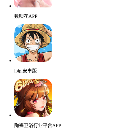
数呗花APP
ipipi安卓版
陶瓷卫浴行业平台APP