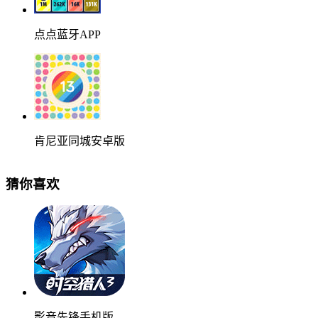
点点蓝牙APP
肯尼亚同城安卓版
猜你喜欢
影音先锋手机版