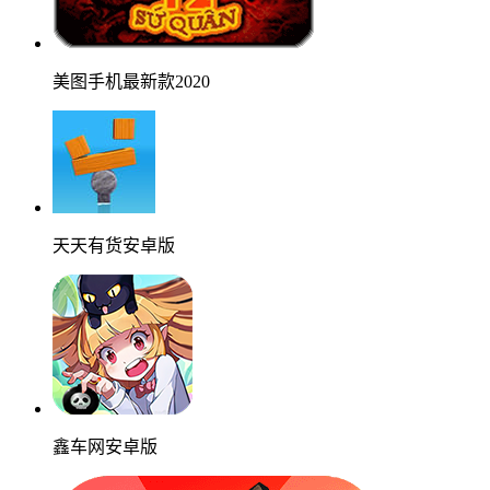
美图手机最新款2020
天天有货安卓版
鑫车网安卓版