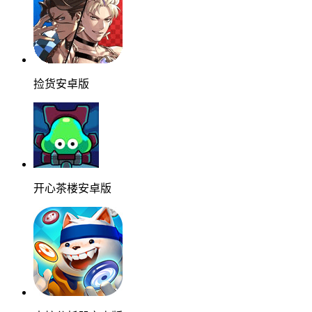
捡货安卓版
开心茶楼安卓版