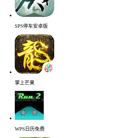
SPS停车安卓版
掌上芒果
WPS日历免费