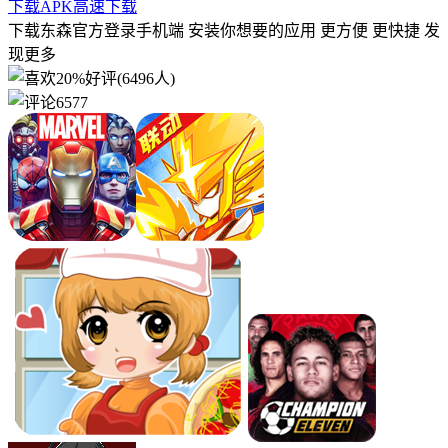
下载APK
高速下载
下载东森官方登录手机端 安装你想要的应用 更方便 更快捷 发
现更多
20%好评(6496人)
6577