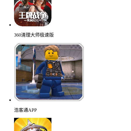
360清理大师极速版
浩客通APP