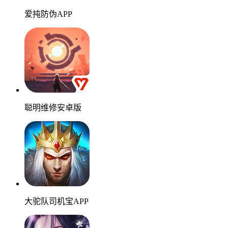
爱扽防伪APP
聪明维修安卓版
大驼队司机宝APP