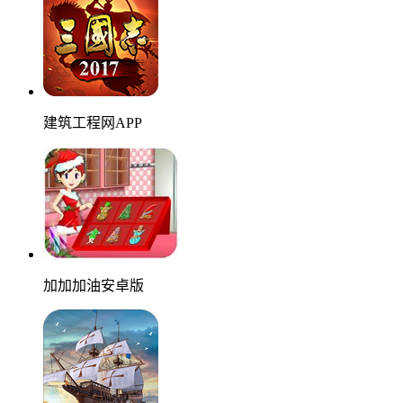
建筑工程网APP
加加加油安卓版