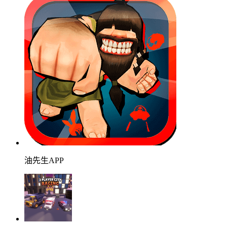
油先生APP