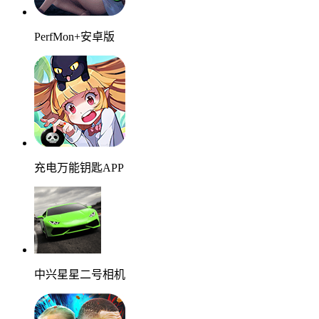
PerfMon+安卓版
充电万能钥匙APP
中兴星星二号相机