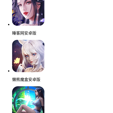
睡客网安卓版
懒熊魔盒安卓版