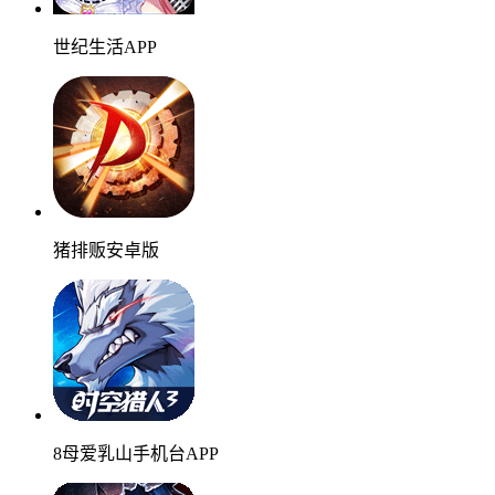
世纪生活APP
猪排贩安卓版
8母爱乳山手机台APP