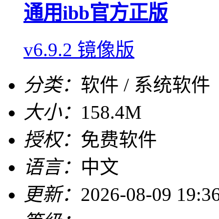
通用ibb官方正版
v6.9.2 镜像版
分类：
软件 / 系统软件
大小：
158.4M
授权：
免费软件
语言：
中文
更新：
2026-08-09 19:3