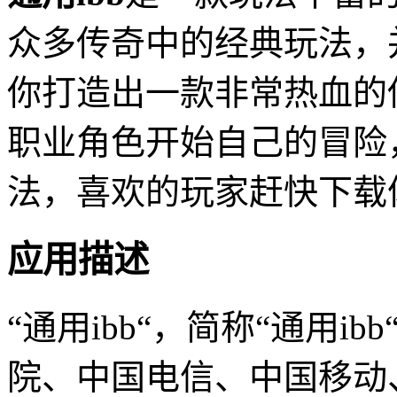
众多传奇中的经典玩法，
你打造出一款非常热血的
职业角色开始自己的冒险
法，喜欢的玩家赶快下载
应用描述
“通用ibb“，简称“通用
院、中国电信、中国移动