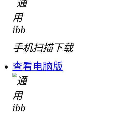
手机扫描下载
查看电脑版