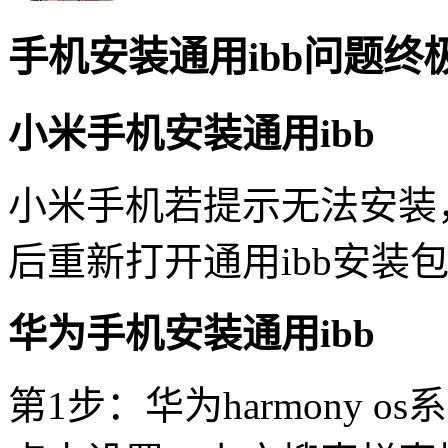
手机安装通用ibb问题终
小米手机安装通用ibb
小米手机若提示无法安装
后重新打开通用ibb安装
华为手机安装通用ibb
第1步：华为harmony 