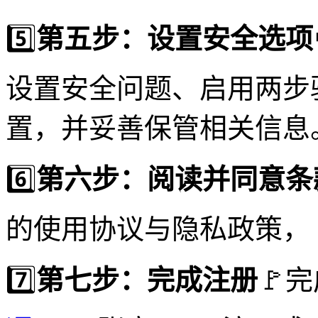
5️⃣
第五步：设置安全选项
设置安全问题、启用两步
置，并妥善保管相关信息
6️⃣
第六步：阅读并同意条
的使用协议与隐私政策，
7️⃣
第七步：完成注册
🚩