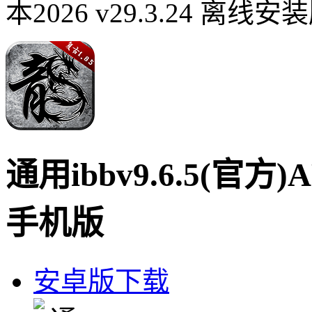
本2026 v29.3.24 离线安
通用ibbv9.6.5(官方
手机版
安卓版下载