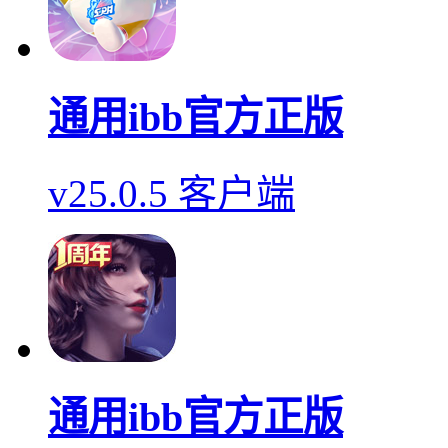
通用ibb官方正版
v25.0.5 客户端
通用ibb官方正版