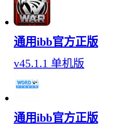
通用ibb官方正版
v45.1.1 单机版
通用ibb官方正版