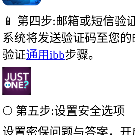
📱 第四步:邮箱或短信验
系统将发送验证码至您的
验证
通用ibb
步骤。
🌕 第五步:设置安全选项
设置密保问题与答案，开