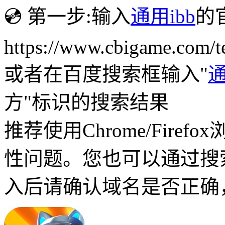
💿 第一步:输入
通用ibb
的
https://www.cbigame.com/
或者在百度搜索框输入"
通
方"标识的搜索结果
推荐使用Chrome/Fire
性问题。您也可以通过搜
入后请确认域名是否正确