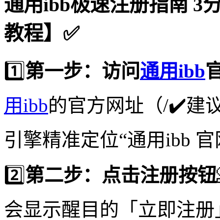
通用ibb极速注册指南 
教程】✅
1️⃣
第一步：访问
通用ibb
用ibb
的官方网址（/✔️建
引擎精准定位“通用ibb 
2️⃣
第二步：点击注册按钮
会显示醒目的「立即注册