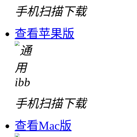
手机扫描下载
查看苹果版
手机扫描下载
查看Mac版