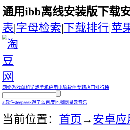
通用ibb离线安装版下载安
表
|
字母检索
|
下载排行
|
苹
网络游戏
单机游戏
手机应用
电脑软件
专题
热门排行榜
ai软件
deepseek
饿了么
百度地图
网易云音乐
当前位置：
首页
→
安卓应