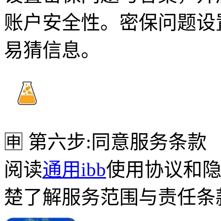
账户安全性。密保问题设
易猜信息。
🈸 第六步:同意服务条款
阅读
通用ibb
使用协议和
楚了解服务范围与责任条