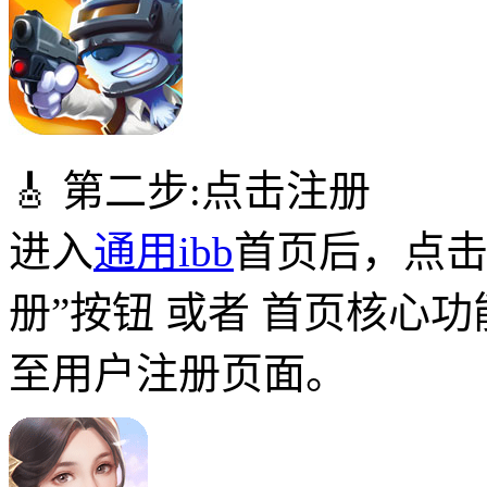
🎸 第二步:点击注册
进入
通用ibb
首页后，点击
册”按钮 或者 首页核心
至用户注册页面。