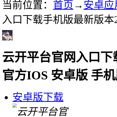
当前位置：
首页
→
安卓应
入口下载手机版最新版本2026
云开平台官网入口下载手
官方IOS 安卓版 手机
安卓版下载