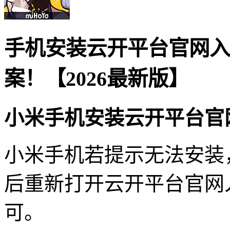
手机安装云开平台官网入
案！【2026最新版】
小米手机安装云开平台官
小米手机若提示无法安装
后重新打开云开平台官网
可。