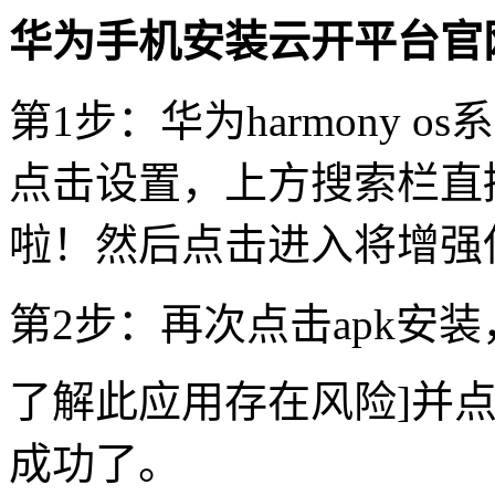
华为手机安装云开平台官
第1步：华为harmony 
点击设置，上方搜索栏直
啦！然后点击进入将增强
第2步：再次点击apk安装
了解此应用存在风险]并点
成功了。