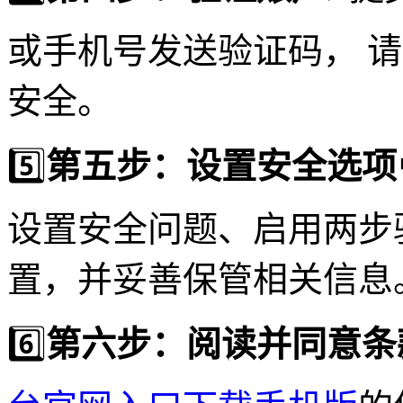
或手机号发送验证码， 
安全。
5️⃣
第五步：设置安全选项
设置安全问题、启用两步
置，并妥善保管相关信息
6️⃣
第六步：阅读并同意条