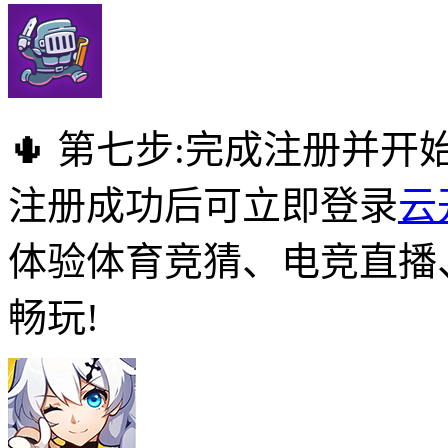
🌵 第七步:完成注册并开
注册成功后可立即登录
云
体验体育竞猜、电竞直播
畅玩!