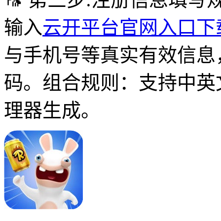
输入
云开平台官网入口下
与手机号等真实有效信息
码。组合规则：支持中英
理器生成。