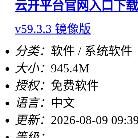
云开平台官网入口下载
v59.3.3 镜像版
分类：
软件 / 系统软件
大小：
945.4M
授权：
免费软件
语言：
中文
更新：
2026-08-09 09:3
等级：