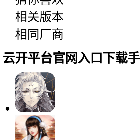
相关版本
相同厂商
云开平台官网入口下载手