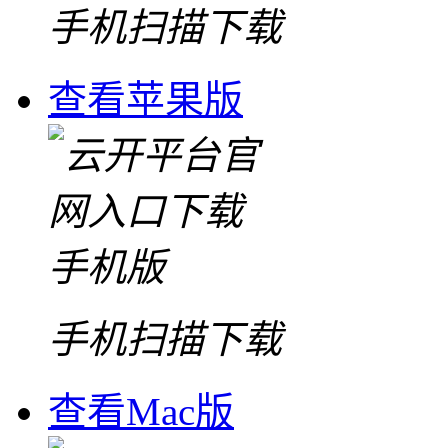
手机扫描下载
查看苹果版
手机扫描下载
查看Mac版