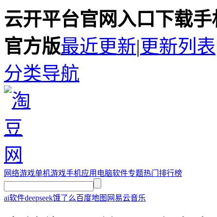
云开平台官网入口下载手机
官方版
最近更新
|
更新列表
分类导航
网络游戏
单机游戏
手机应用
电脑软件
专题
热门排行榜
ai软件
deepseek
饿了么
百度地图
网易云音乐