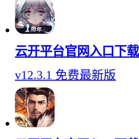
云开平台官网入口下载
v12.3.1 免费最新版