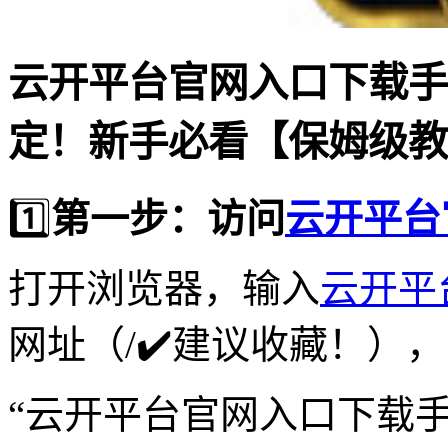
云开平台官网入口下载手
定！新手必看【保姆级教
1️⃣
第一步：访问
云开平台
打开浏览器，输入
云开平
网址（/✔️建议收藏！）
“云开平台官网入口下载手