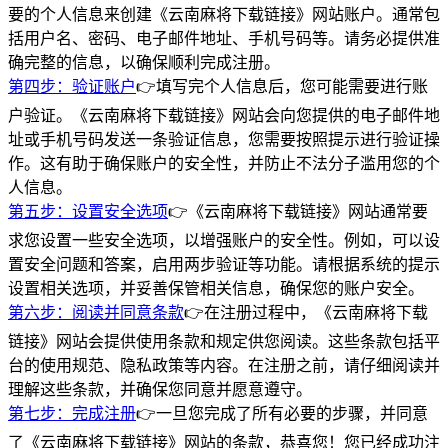
要的个人信息来创建《云南麻将下载链接》网站账户。通常包
括用户名、密码、电子邮件地址、手机号码等。请务必提供准
确完整的信息，以确保顺利完成注册。
第四步：验证账户
👉填写完个人信息后，您可能需要进行账
户验证。《云南麻将下载链接》网站会向您提供的电子邮件地
址或手机号码发送一条验证信息，您需要按照提示进行验证操
作。这有助于确保账户的安全性，并防止不法分子滥用您的个
人信息。
第五步：设置安全选项
👉《云南麻将下载链接》网站通常要
求您设置一些安全选项，以增强账户的安全性。例如，可以设
置安全问题和答案，启用两步验证等功能。请根据系统的提示
设置相关选项，并妥善保管相关信息，确保您的账户安全。
第六步：阅读并同意条款
👉在注册过程中，《云南麻将下载
链接》网站会提供使用条款和规定供您阅读。这些条款包括平
台的使用规范、隐私政策等内容。在注册之前，请仔细阅读并
理解这些条款，并确保您同意并愿意遵守。
第七步：完成注册
👉一旦您完成了所有必要的步骤，并同意
了《云南麻将下载链接》网站的条款，恭喜您！您已经成功注