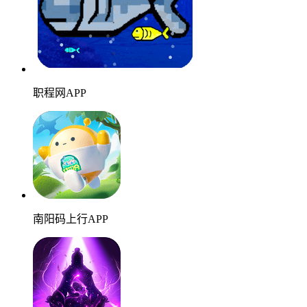
职程网APP
南阳码上行APP