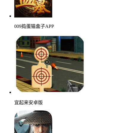
009捣蛋猫盒子APP
宜起来安卓版