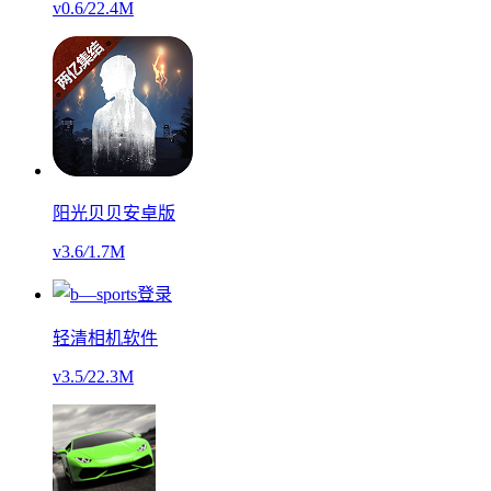
v0.6
/
22.4M
阳光贝贝安卓版
v3.6
/
1.7M
轻清相机软件
v3.5
/
22.3M