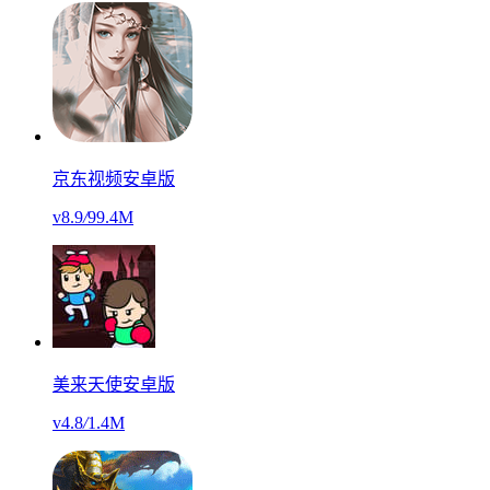
京东视频安卓版
v8.9
/
99.4M
美来天使安卓版
v4.8
/
1.4M