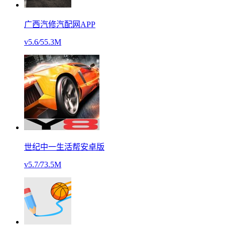
广西汽修汽配网APP
v5.6
/
55.3M
世纪中一生活帮安卓版
v5.7
/
73.5M